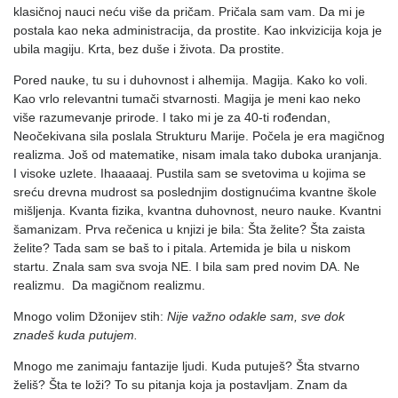
klasičnoj nauci neću više da pričam. Pričala sam vam. Da mi je
postala kao neka administracija, da prostite. Kao inkvizicija koja je
ubila magiju. Krta, bez duše i života. Da prostite.
Pored nauke, tu su i duhovnost i alhemija. Magija. Kako ko voli.
Kao vrlo relevantni tumači stvarnosti. Magija je meni kao neko
više razumevanje prirode. I tako mi je za 40-ti rođendan,
Neočekivana sila poslala Strukturu Marije. Počela je era magičnog
realizma. Još od matematike, nisam imala tako duboka uranjanja.
I visoke uzlete. Ihaaaaaj. Pustila sam se svetovima u kojima se
sreću drevna mudrost sa poslednjim dostignućima kvantne škole
mišljenja. Kvanta fizika, kvantna duhovnost, neuro nauke. Kvantni
šamanizam. Prva rečenica u knjizi je bila: Šta želite? Šta zaista
želite? Tada sam se baš to i pitala. Artemida je bila u niskom
startu. Znala sam sva svoja NE. I bila sam pred novim DA. Ne
realizmu. Da magičnom realizmu.
Mnogo volim Džonijev stih:
Nije važno odakle sam, sve dok
znadeš kuda putujem.
Mnogo me zanimaju fantazije ljudi. Kuda putuješ? Šta stvarno
želiš? Šta te loži? To su pitanja koja ja postavljam. Znam da