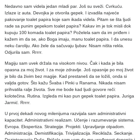
Nedavno sam videla jedan mladi par. Još su sveži. Cvrkuću.
Izlaze iz auta. Devojka je otvorila gepek. I izvadila najveće
pakovanje toalet papira koje sam ikada videla. Pitam se šta ljudi
rade sa punim gepekom toalet papira? Kakav im je tok misli dok
kupuju 100 komada toalet papira? Poželela sam da im priđem i
kažem im da se, ako Boga imaju, manu toalet papira. I da unesu
neku čaroliju. Ako žele da sačuvaju ljubav. Nisam ništa rekla.
Odjurila sam. Rrrrr.
Magiju sam uvek držala na visokom nivou. Čak i kada je bila
opasna za moj život. I za moje zdravlje. Još opasnije po moj život
je bilo da živim bez magije. Kad prestaneš da se ložiš, onda si
valjda gotov. Što kažu Švaba i Pinki u Ranama. Nikada nisam
prihvatila ralje života. Sve me bode kad ljudi govore reči:
kolotečina. Rutina. Izgleda mi kao pun gepek toalet papira. Juriga
Jarmić. Rrrrr.
U prvoj dekadi novog milenijuma razvijala sam administrativni
kapacitet. Administrativni realizam. Učenje i razumevanje sistema.
Evropa. Ekspertiza. Strategije. Projekti. Upravljanje otpadom.
Administracija. Demistifikacija. Trivijalizacija. Reciklaža. Seckanje.
Dezintegracija Duše. Pričala sam vam da me uređenost deponija i