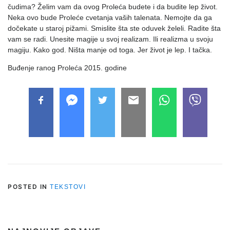
čudima? Želim vam da ovog Proleća budete i da budite lep život.
Neka ovo bude Proleće cvetanja vaših talenata. Nemojte da ga
dočekate u staroj pižami. Smislite šta ste oduvek želeli. Radite šta
vam se radi. Unesite magije u svoj realizam. Ili realizma u svoju
magiju. Kako god. Ništa manje od toga. Jer život je lep. I tačka.
Buđenje ranog Proleća 2015. godine
POSTED IN
TEKSTOVI