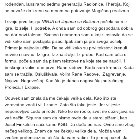
rođendan, lansiramo sedmu generaciju Radionice. I heroja. Koji
se odvaže da krenu sa mnom na putovanje Magičnog realizma.
I svoju prvu knjigu
NINJA od Japana sa Balkana
počela sam iz
igre. Iz želje. I potrebe. A onda sam od dobrog gospodara dobila
na dar novi talenat. Svesno i namerno sam u knjizi ostavila da se
vidi kako sam postajala pisac. Ipak sam ja pre svega učitelj.
Primer je najbolje učilo. Da se vidi kako su prvi tekstovi krenuli
nevino i naivno. Iz igre. Iz znatiželje. Iz probe. Kad sam ušla u
formu, počela sam da pišem tekstove na koje ste se naučili. I
beskrajno volim one prve. Rane radove. Kada sam krenula. Kada
sam se tražila. Osluškivala. Volim Rane Radove. Zagrevanje.
Najavu. Nagoveštaj. Kao što je danas nagoveštaj sutrašnjeg
Proleća. I Eklipse.
Oduvek sam znala da me čekaju velika dela. Kao što ste
verovatno znali i vi. I znate. Zato što tako jeste. Jer vi jeste
neponovljivo čudo prirode. Niko ko se rodio, svet ne doživljava na
vaš način. Sigurna sam da nismo ovde da u staroj pižami, kao
Jusel Finkelstin sačekamo KGB. Da dođe po nas. Ovde smo zbog
nečeg velikog. Znam da me čekaju velika dela. Možda vam
zvučim pretenciozno, ali šta da vam radim. To je moj paket. Ja