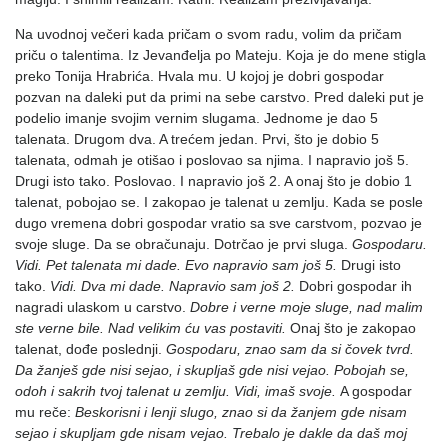
Na uvodnoj večeri kada pričam o svom radu, volim da pričam
priču o talentima. Iz Jevanđelja po Mateju. Koja je do mene stigla
preko Tonija Hrabrića. Hvala mu. U kojoj je dobri gospodar
pozvan na daleki put da primi na sebe carstvo. Pred daleki put je
podelio imanje svojim vernim slugama. Jednome je dao 5
talenata. Drugom dva. A trećem jedan. Prvi, što je dobio 5
talenata, odmah je otišao i poslovao sa njima. I napravio još 5.
Drugi isto tako. Poslovao. I napravio još 2. A onaj što je dobio 1
talenat, pobojao se. I zakopao je talenat u zemlju. Kada se posle
dugo vremena dobri gospodar vratio sa sve carstvom, pozvao je
svoje sluge. Da se obračunaju. Dotrčao je prvi sluga.
Gospodaru.
Vidi. Pet talenata mi dade. Evo napravio sam još 5.
Drugi isto
tako.
Vidi. Dva mi dade. Napravio sam još 2.
Dobri gospodar ih
nagradi ulaskom u carstvo.
Dobre i verne moje sluge, nad malim
ste verne bile. Nad velikim ću vas postaviti.
Onaj što je zakopao
talenat, dođe poslednji.
G
ospodaru, znao sam da si čovek tvrd.
Da žanješ gde nisi sejao, i skupljaš gde nisi vejao. Pobojah se,
odoh i sakrih tvoj talenat u zemlju. Vidi, imaš svoje.
A gospodar
mu reče:
Beskorisni i lenji slugo, znao si da žanjem gde nisam
sejao i skupljam gde nisam vejao. Trebalo je dakle da daš moj