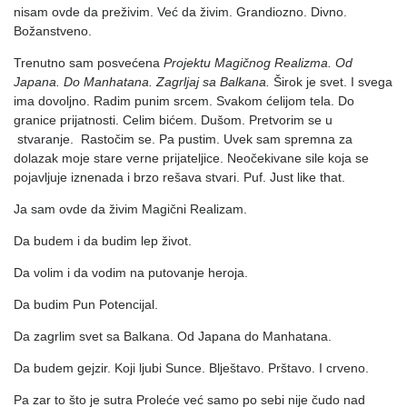
nisam ovde da preživim. Već da živim. Grandiozno. Divno.
Božanstveno.
Trenutno sam posvećena
Projektu Magičnog Realizma. Od
Japana. Do Manhatana. Zagrljaj sa Balkana.
Širok je svet. I svega
ima dovoljno. Radim punim srcem. Svakom ćelijom tela. Do
granice prijatnosti. Celim bićem. Dušom. Pretvorim se u
stvaranje. Rastočim se. Pa pustim. Uvek sam spremna za
dolazak moje stare verne prijateljice. Neočekivane sile koja se
pojavljuje iznenada i brzo rešava stvari. Puf. Just like that.
Ja sam ovde da živim Magični Realizam.
Da budem i da budim lep život.
Da volim i da vodim na putovanje heroja.
Da budim Pun Potencijal.
Da zagrlim svet sa Balkana. Od Japana do Manhatana.
Da budem gejzir. Koji ljubi Sunce. Blještavo. Prštavo. I crveno.
Pa zar to što je sutra Proleće već samo po sebi nije čudo nad