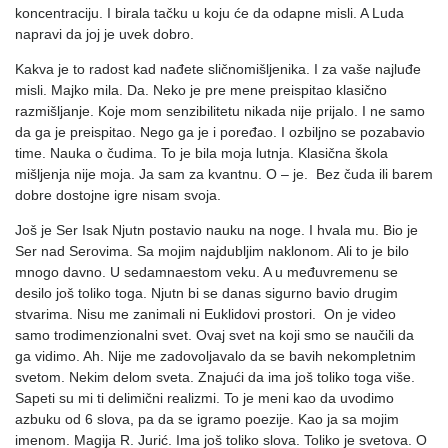
koncentraciju. I birala tačku u koju će da odapne misli. A Luda
napravi da joj je uvek dobro.
Kakva je to radost kad nađete sličnomišljenika. I za vaše najluđe
misli. Majko mila. Da. Neko je pre mene preispitao klasično
razmišljanje. Koje mom senzibilitetu nikada nije prijalo. I ne samo
da ga je preispitao. Nego ga je i poređao. I ozbiljno se pozabavio
time. Nauka o čudima. To je bila moja lutnja. Klasična škola
mišljenja nije moja. Ja sam za kvantnu. O – je. Bez čuda ili barem
dobre dostojne igre nisam svoja.
Još je Ser Isak Njutn postavio nauku na noge. I hvala mu. Bio je
Ser nad Serovima. Sa mojim najdubljim naklonom. Ali to je bilo
mnogo davno. U sedamnaestom veku. A u međuvremenu se
desilo još toliko toga. Njutn bi se danas sigurno bavio drugim
stvarima. Nisu me zanimali ni Euklidovi prostori. On je video
samo trodimenzionalni svet. Ovaj svet na koji smo se naučili da
ga vidimo. Ah. Nije me zadovoljavalo da se bavih nekompletnim
svetom. Nekim delom sveta. Znajući da ima još toliko toga više.
Sapeti su mi ti delimični realizmi. To je meni kao da uvodimo
azbuku od 6 slova, pa da se igramo poezije. Kao ja sa mojim
imenom. Magija R. Jurić. Ima još toliko slova. Toliko je svetova. O