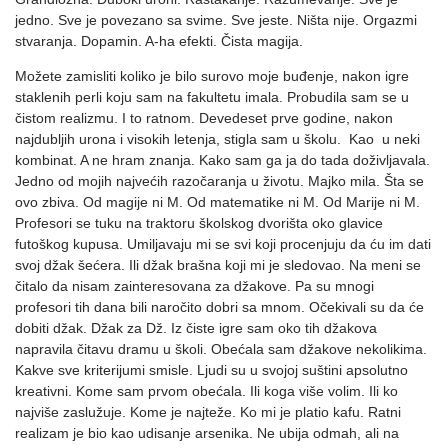
jedno. Sve je povezano sa svime. Sve jeste. Ništa nije. Orgazmi
stvaranja. Dopamin. A-ha efekti. Čista magija.
Možete zamisliti koliko je bilo surovo moje buđenje, nakon igre
staklenih perli koju sam na fakultetu imala. Probudila sam se u
čistom realizmu. I to ratnom. Devedeset prve godine, nakon
najdubljih urona i visokih letenja, stigla sam u školu. Kao u neki
kombinat. A ne hram znanja. Kako sam ga ja do tada doživljavala.
Jedno od mojih najvećih razočaranja u životu. Majko mila. Šta se
ovo zbiva. Od magije ni M. Od matematike ni M. Od Marije ni M.
Profesori se tuku na traktoru školskog dvorišta oko glavice
futoškog kupusa. Umiljavaju mi se svi koji procenjuju da ću im dati
svoj džak šećera. Ili džak brašna koji mi je sledovao. Na meni se
čitalo da nisam zainteresovana za džakove. Pa su mnogi
profesori tih dana bili naročito dobri sa mnom. Očekivali su da će
dobiti džak. Džak za Dž. Iz čiste igre sam oko tih džakova
napravila čitavu dramu u školi. Obećala sam džakove nekolikima.
Kakve sve kriterijumi smisle. Ljudi su u svojoj suštini apsolutno
kreativni. Kome sam prvom obećala. Ili koga više volim. Ili ko
najviše zaslužuje. Kome je najteže. Ko mi je platio kafu. Ratni
realizam je bio kao udisanje arsenika. Ne ubija odmah, ali na