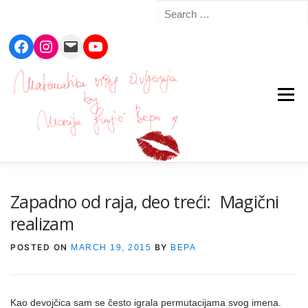
Search
for:
Facebook
Instagram
Mail
YouTube
Skip
to
Menu
content
Zapadno od raja, deo treći: Magični
realizam
POSTED ON
BY
MARCH 19, 2015
BEPA
Kao devojčica sam se često igrala permutacijama svog imena.