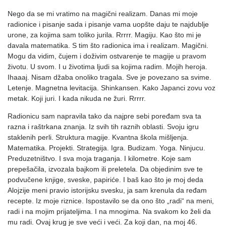
Nego da se mi vratimo na magični realizam. Danas mi moje
radionice i pisanje sada i pisanje vama uopšte daju te najdublje
urone, za kojima sam toliko jurila. Rrrrr. Magiju. Kao što mi je
davala matematika. S tim što radionica ima i realizam. Magični.
Mogu da vidim, čujem i doživim ostvarenje te magije u pravom
životu. U svom. I u životima ljudi sa kojima radim. Mojih heroja.
Ihaaaj. Nisam džaba onoliko tragala. Sve je povezano sa svime.
Letenje. Magnetna levitacija. Shinkansen. Kako Japanci zovu voz
metak. Koji juri. I kada nikuda ne žuri. Rrrrr.
Radionicu sam napravila tako da najpre sebi poređam sva ta
razna i raštrkana znanja. Iz svih tih raznih oblasti. Svoju igru
staklenih perli. Struktura magije. Kvantna škola mišljenja.
Matematika. Projekti. Strategija. Igra. Budizam. Yoga. Ninjucu.
Preduzetništvo. I sva moja traganja. I kilometre. Koje sam
prepešačila, izvozala bajkom ili preletela. Da objedinim sve te
podvučene knjige, sveske, papiriće. I baš kao što je moj deda
Alojzije meni pravio istorijsku svesku, ja sam krenula da ređam
recepte. Iz moje riznice. Ispostavilo se da ono što „radi“ na meni,
radi i na mojim prijateljima. I na mnogima. Na svakom ko želi da
mu radi. Ovaj krug je sve veći i veći. Za koji dan, na moj 46.