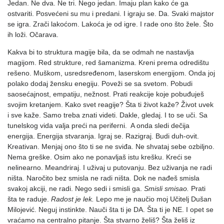
Jedan. Ne dva. Ne tri. Nego jedan. Imaju plan kako će ga
ostvariti. Posvećeni su mu i predani. I igraju se. Da. Svaki majstor
se igra. Zrači lakoćom. Lakoća je od igre. I rade ono što žele. Što
ih loži. Očarava.
Kakva bi to struktura magije bila, da se odmah ne nastavlja
magijom. Red strukture, red šamanizma. Kreni prema odredištu
rešeno. Muškom, usredsređenom, laserskom energijom. Onda joj
polako dodaj žensku enegiju. Poveži se sa svetom. Pobudi
saosećajnost, empatiju, nežnost. Prati reakcije koje pobuđuješ
svojim kretanjem. Kako svet reagije? Šta ti život kaže? Život uvek
i sve kaže. Samo treba znati videti. Dakle, gledaj. I to se uči. Sa
tunelskog vida valja preći na periferni. A onda sledi dečija
energija. Energija stvaranja. Igraj se. Razigraj. Budi duh-ovit.
Kreativan. Menjaj ono što ti se ne sviđa. Ne shvataj sebe ozbiljno.
Nema greške. Osim ako ne ponavljaš istu krešku. Kreći se
nelinearno. Meandriraj. I uživaj u putovanju. Bez uživanja ne radi
ništa. Naročito bez smisla ne radi ništa. Dok ne nađeš smisla
svakoj akciji, ne radi. Nego sedi i smisli ga.
Smisli smisao.
Prati
šta te raduje.
Radost je lek.
Lepo me je naučio moj Učitelj Dušan
Milojević. Neguj instinkte. Nauči šta ti je DA. Šta ti je NE. I opet se
vraćamo na centralno pitanje. Šta stvarno želiš? Šta želiš iz