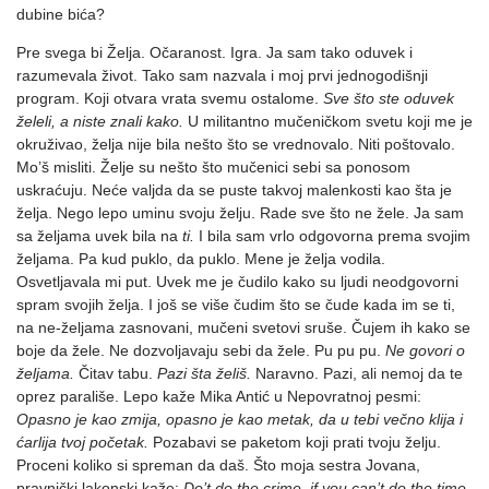
dubine bića?
Pre svega bi Želja. Očaranost. Igra. Ja sam tako oduvek i
razumevala život. Tako sam nazvala i moj prvi jednogodišnji
program. Koji otvara vrata svemu ostalome.
Sve što ste oduvek
želeli, a niste znali kako.
U militantno mučeničkom svetu koji me je
okruživao, želja nije bila nešto što se vrednovalo. Niti poštovalo.
Mo’š misliti. Želje su nešto što mučenici sebi sa ponosom
uskraćuju. Neće valjda da se puste takvoj malenkosti kao šta je
želja. Nego lepo uminu svoju želju. Rade sve što ne žele. Ja sam
sa željama uvek bila na
ti.
I bila sam vrlo odgovorna prema svojim
željama. Pa kud puklo, da puklo. Mene je želja vodila.
Osvetljavala mi put. Uvek me je čudilo kako su ljudi neodgovorni
spram svojih želja. I još se više čudim što se čude kada im se ti,
na ne-željama zasnovani, mučeni svetovi sruše. Čujem ih kako se
boje da žele. Ne dozvoljavaju sebi da žele. Pu pu pu.
Ne govori o
željama.
Čitav tabu.
Pazi šta želiš.
Naravno. Pazi, ali nemoj da te
oprez parališe. Lepo kaže Mika Antić u Nepovratnoj pesmi:
Opasno je kao zmija, opasno je kao metak, da u tebi večno klija i
ćarlija tvoj početak.
Pozabavi se paketom koji prati tvoju želju.
Proceni koliko si spreman da daš. Što moja sestra Jovana,
pravnički lakonski kaže:
Do’t do the crime, if you can’t do the time.