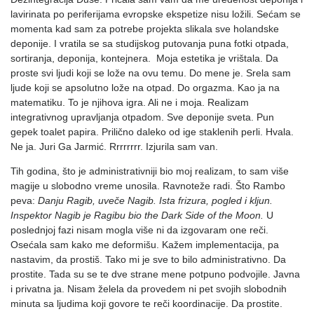
lavirinata po periferijama evropske ekspetize nisu ložili. Sećam se
momenta kad sam za potrebe projekta slikala sve holandske
deponije. I vratila se sa studijskog putovanja puna fotki otpada,
sortiranja, deponija, kontejnera. Moja estetika je vrištala. Da
proste svi ljudi koji se lože na ovu temu. Do mene je. Srela sam
ljude koji se apsolutno lože na otpad. Do orgazma. Kao ja na
matematiku. To je njihova igra. Ali ne i moja. Realizam
integrativnog upravljanja otpadom. Sve deponije sveta. Pun
gepek toalet papira. Prilično daleko od ige staklenih perli. Hvala.
Ne ja. Juri Ga Jarmić. Rrrrrrrr. Izjurila sam van.
Tih godina, što je administrativniji bio moj realizam, to sam više
magije u slobodno vreme unosila. Ravnoteže radi. Što Rambo
peva:
Danju Ragib, uveče Nagib. Ista frizura, pogled i kljun.
Inspektor Nagib je Ragibu bio the Dark Side of the Moon.
U
poslednjoj fazi nisam mogla više ni da izgovaram one reči.
Osećala sam kako me deformišu. Kažem implementacija, pa
nastavim, da prostiš. Tako mi je sve to bilo administrativno. Da
prostite. Tada su se te dve strane mene potpuno podvojile. Javna
i privatna ja. Nisam želela da provedem ni pet svojih slobodnih
minuta sa ljudima koji govore te reči koordinacije. Da prostite.