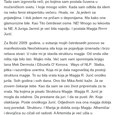
Tada sam izgovorila reči, po kojima sam postala čuvena u
mučeničkom svetu. I koje mnogo volim. Kada sam odbila da idem
na neku fensi ekspertsku večeru.
Hvala, ne. Ja jedem sa
prijateljima.
I dok jedem ne pričam o deponijama. Ma kako one
glamurozne bile. Kao Tito četrdeset osme. NE! Mnogo su lekovita
ta NE. A Juriga Jarmić je već bila napolju. I postala Magija Rrrrrr
Jurić.
Za Božić 2009. godine, u svitanje mojih četrdesetih ponovo se
manifestovala Neočekivana sila koja se pojavljuje iznenada i brzo
rešava stvari. U ruke mi je stavila strukturu magije. Od onda više
ništa nije bilo isto. Majko mila. Već sam vam spominjala knjigu
Iana Mek Dermota i Džozefa O’ Konora: Ways of NLP. Slatka,
pitka i razumljiva uvertira. Koja mi je dala nagoveštaj da postoji
struktura magije. To su bila vrata koja je Magija R. Jurić onoliko
jurila. Svih godina i svih dana. Ono što Mika Antić kaže:
Ja se
zovem čekanje tebe.
Kao da sam se ceo život pripremala za ta
vrata. Na kojima je pisalo Struktura Magije. Magija R. Jurić je
mogla da odahne. Da prestane da juri. I da se pusti. Ah. Koje
olakšanje. Posle onolikoga Jurić. Odjednom sva ona magija dobija
svoj poredak. Strukturu. I Marija je dobila svoju Magiju. Alhemičar
i devojčica su cičali od radosti. A Artemida je već ušla u