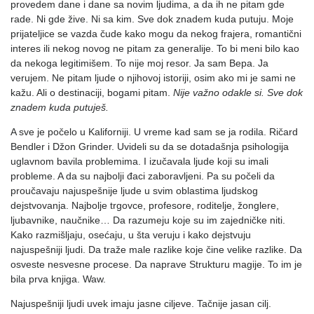
provedem dane i dane sa novim ljudima, a da ih ne pitam gde
rade. Ni gde žive. Ni sa kim. Sve dok znadem kuda putuju. Moje
prijateljice se vazda čude kako mogu da nekog frajera, romantični
interes ili nekog novog ne pitam za generalije. To bi meni bilo kao
da nekoga legitimišem. To nije moj resor. Ja sam Bepa. Ja
verujem. Ne pitam ljude o njihovoj istoriji, osim ako mi je sami ne
kažu. Ali o destinaciji, bogami pitam.
Nije važno odakle si. Sve dok
znadem kuda putuješ.
A sve je počelo u Kaliforniji. U vreme kad sam se ja rodila. Ričard
Bendler i Džon Grinder. Uvideli su da se dotadašnja psihologija
uglavnom bavila problemima. I izučavala ljude koji su imali
probleme. A da su najbolji đaci zaboravljeni. Pa su počeli da
proučavaju najuspešnije ljude u svim oblastima ljudskog
dejstvovanja. Najbolje trgovce, profesore, roditelje, žonglere,
ljubavnike, naučnike… Da razumeju koje su im zajedničke niti.
Kako razmišljaju, osećaju, u šta veruju i kako dejstvuju
najuspešniji ljudi. Da traže male razlike koje čine velike razlike. Da
osveste nesvesne procese. Da naprave Strukturu magije. To im je
bila prva knjiga. Waw.
Najuspešniji ljudi uvek imaju jasne ciljeve. Tačnije jasan cilj.