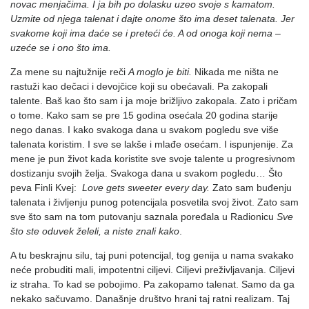
novac menjačima. I ja bih po dolasku uzeo svoje s kamatom.
Uzmite od njega talenat i dajte onome što ima deset talenata. Jer
svakome koji ima daće se i preteći će. A od onoga koji nema –
uzeće se i ono što ima.
Za mene su najtužnije reči
A moglo je biti.
Nikada me ništa ne
rastuži kao dečaci i devojčice koji su obećavali. Pa zakopali
talente. Baš kao što sam i ja moje brižljivo zakopala. Zato i pričam
o tome. Kako sam se pre 15 godina osećala 20 godina starije
nego danas. I kako svakoga dana u svakom pogledu sve više
talenata koristim. I sve se lakše i mlađe osećam. I ispunjenije. Za
mene je pun život kada koristite sve svoje talente u progresivnom
dostizanju svojih želja. Svakoga dana u svakom pogledu… Što
peva Finli Kvej:
Love gets sweeter every day.
Zato sam buđenju
talenata i življenju punog potencijala posvetila svoj život. Zato sam
sve što sam na tom putovanju saznala poređala u Radionicu
Sve
što ste oduvek želeli, a niste znali kako
.
A tu beskrajnu silu, taj puni potencijal, tog genija u nama svakako
neće probuditi mali, impotentni ciljevi. Ciljevi preživljavanja. Ciljevi
iz straha. To kad se pobojimo. Pa zakopamo talenat. Samo da ga
nekako sačuvamo. Današnje društvo hrani taj ratni realizam. Taj