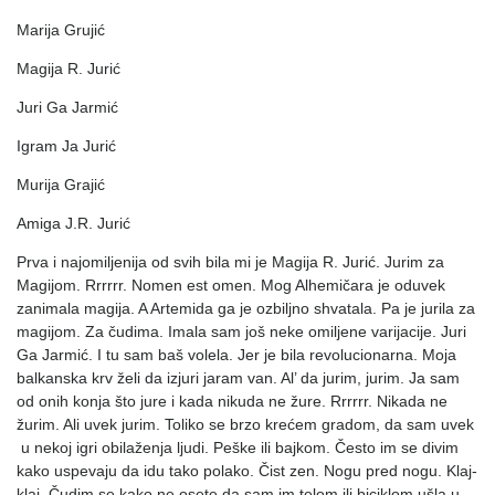
Marija Grujić
Magija R. Jurić
Juri Ga Jarmić
Igram Ja Jurić
Murija Grajić
Amiga J.R. Jurić
Prva i najomiljenija od svih bila mi je Magija R. Jurić. Jurim za
Magijom. Rrrrrr. Nomen est omen. Mog Alhemičara je oduvek
zanimala magija. A Artemida ga je ozbiljno shvatala. Pa je jurila za
magijom. Za čudima. Imala sam još neke omiljene varijacije. Juri
Ga Jarmić. I tu sam baš volela. Jer je bila revolucionarna. Moja
balkanska krv želi da izjuri jaram van. Al’ da jurim, jurim. Ja sam
od onih konja što jure i kada nikuda ne žure. Rrrrrr. Nikada ne
žurim. Ali uvek jurim. Toliko se brzo krećem gradom, da sam uvek
u nekoj igri obilaženja ljudi. Peške ili bajkom. Često im se divim
kako uspevaju da idu tako polako. Čist zen. Nogu pred nogu. Klaj-
klaj. Čudim se kako ne osete da sam im telom ili biciklom ušla u