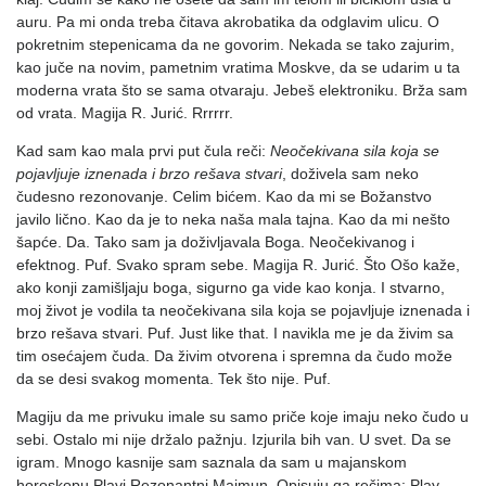
auru. Pa mi onda treba čitava akrobatika da odglavim ulicu. O
pokretnim stepenicama da ne govorim. Nekada se tako zajurim,
kao juče na novim, pametnim vratima Moskve, da se udarim u ta
moderna vrata što se sama otvaraju. Jebeš elektroniku. Brža sam
od vrata. Magija R. Jurić. Rrrrrr.
Kad sam kao mala prvi put čula reči:
Neočekivana sila koja se
pojavljuje iznenada i brzo rešava stvari
, doživela sam neko
čudesno rezonovanje. Celim bićem. Kao da mi se Božanstvo
javilo lično. Kao da je to neka naša mala tajna. Kao da mi nešto
šapće. Da. Tako sam ja doživljavala Boga. Neočekivanog i
efektnog. Puf. Svako spram sebe. Magija R. Jurić. Što Ošo kaže,
ako konji zamišljaju boga, sigurno ga vide kao konja. I stvarno,
moj život je vodila ta neočekivana sila koja se pojavljuje iznenada i
brzo rešava stvari. Puf. Just like that. I navikla me je da živim sa
tim osećajem čuda. Da živim otvorena i spremna da čudo može
da se desi svakog momenta. Tek što nije. Puf.
Magiju da me privuku imale su samo priče koje imaju neko čudo u
sebi. Ostalo mi nije držalo pažnju. Izjurila bih van. U svet. Da se
igram. Mnogo kasnije sam saznala da sam u majanskom
horoskopu Plavi Rezonantni Majmun. Opisuju ga rečima: Play