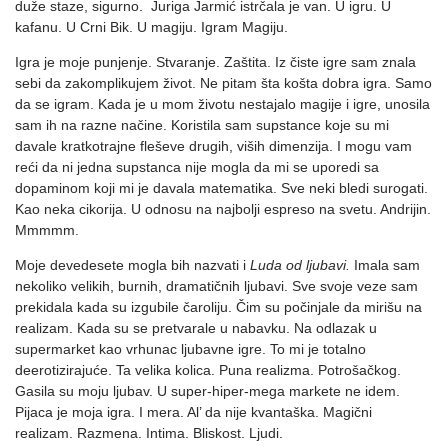
duže staze, sigurno. Juriga Jarmić istrčala je van. U igru. U
kafanu. U Crni Bik. U magiju. Igram Magiju.
Igra je moje punjenje. Stvaranje. Zaštita. Iz čiste igre sam znala
sebi da zakomplikujem život. Ne pitam šta košta dobra igra. Samo
da se igram. Kada je u mom životu nestajalo magije i igre, unosila
sam ih na razne načine. Koristila sam supstance koje su mi
davale kratkotrajne fleševe drugih, viših dimenzija. I mogu vam
reći da ni jedna supstanca nije mogla da mi se uporedi sa
dopaminom koji mi je davala matematika. Sve neki bledi surogati.
Kao neka cikorija. U odnosu na najbolji espreso na svetu. Andrijin.
Mmmmm.
Moje devedesete mogla bih nazvati i
Luda od ljubavi.
Imala sam
nekoliko velikih, burnih, dramatičnih ljubavi. Sve svoje veze sam
prekidala kada su izgubile čaroliju. Čim su počinjale da mirišu na
realizam. Kada su se pretvarale u nabavku. Na odlazak u
supermarket kao vrhunac ljubavne igre. To mi je totalno
deerotizirajuće. Ta velika kolica. Puna realizma. Potrošačkog.
Gasila su moju ljubav. U super-hiper-mega markete ne idem.
Pijaca je moja igra. I mera. Al’ da nije kvantaška. Magični
realizam. Razmena. Intima. Bliskost. Ljudi.