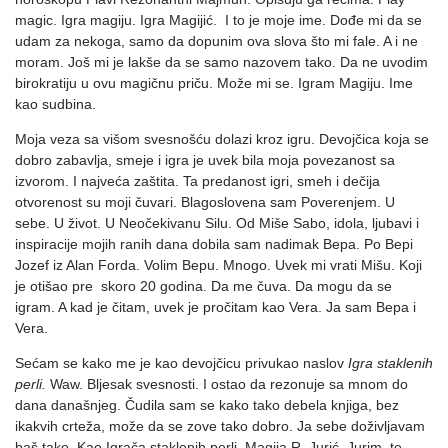
magic. Igra magiju. Igra Magijić. I to je moje ime. Dođe mi da se
udam za nekoga, samo da dopunim ova slova što mi fale. A i ne
moram. Još mi je lakše da se samo nazovem tako. Da ne uvodim
birokratiju u ovu magičnu priču. Može mi se. Igram Magiju. Ime
kao sudbina.
Moja veza sa višom svesnošću dolazi kroz igru. Devojčica koja se
dobro zabavlja, smeje i igra je uvek bila moja povezanost sa
izvorom. I najveća zaštita. Ta predanost igri, smeh i dečija
otvorenost su moji čuvari. Blagoslovena sam Poverenjem. U
sebe. U život. U Neočekivanu Silu. Od Miše Sabo, idola, ljubavi i
inspiracije mojih ranih dana dobila sam nadimak Bepa. Po Bepi
Jozef iz Alan Forda. Volim Bepu. Mnogo. Uvek mi vrati Mišu. Koji
je otišao pre skoro 20 godina. Da me čuva. Da mogu da se
igram. A kad je čitam, uvek je pročitam kao Vera. Ja sam Bepa i
Vera.
Sećam se kako me je kao devojčicu privukao naslov
Igra staklenih
perli.
Waw. Bljesak svesnosti. I ostao da rezonuje sa mnom do
dana današnjeg. Čudila sam se kako tako debela knjiga, bez
ikakvih crteža, može da se zove tako dobro. Ja sebe doživljavam
baš tako. Kao Igrača staklenih perli. Magija R. Jurić. Jurim te