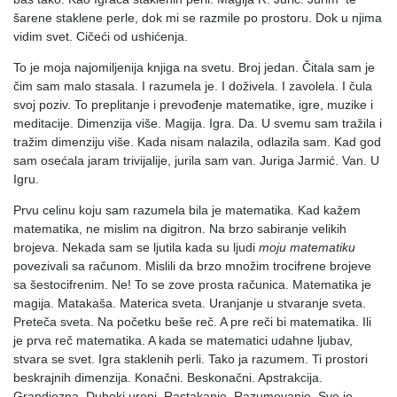
šarene staklene perle, dok mi se razmile po prostoru. Dok u njima
vidim svet. Cičeći od ushićenja.
To je moja najomiljenija knjiga na svetu. Broj jedan. Čitala sam je
čim sam malo stasala. I razumela je. I doživela. I zavolela. I čula
svoj poziv. To preplitanje i prevođenje matematike, igre, muzike i
meditacije. Dimenzija više. Magija. Igra. Da. U svemu sam tražila i
tražim dimenziju više. Kada nisam nalazila, odlazila sam. Kad god
sam osećala jaram trivijalije, jurila sam van. Juriga Jarmić. Van. U
Igru.
Prvu celinu koju sam razumela bila je matematika. Kad kažem
matematika, ne mislim na digitron. Na brzo sabiranje velikih
brojeva. Nekada sam se ljutila kada su ljudi
moju matematiku
povezivali sa računom. Mislili da brzo množim trocifrene brojeve
sa šestocifrenim. Ne! To se zove prosta računica. Matematika je
magija. Matakaša. Materica sveta. Uranjanje u stvaranje sveta.
Preteča sveta. Na početku beše reč. A pre reči bi matematika. Ili
je prva reč matematika. A kada se matematici udahne ljubav,
stvara se svet. Igra staklenih perli. Tako ja razumem. Ti prostori
beskrajnih dimenzija. Konačni. Beskonačni. Apstrakcija.
Grandiozna. Duboki uroni. Rastakanje. Razumevanje. Sve je