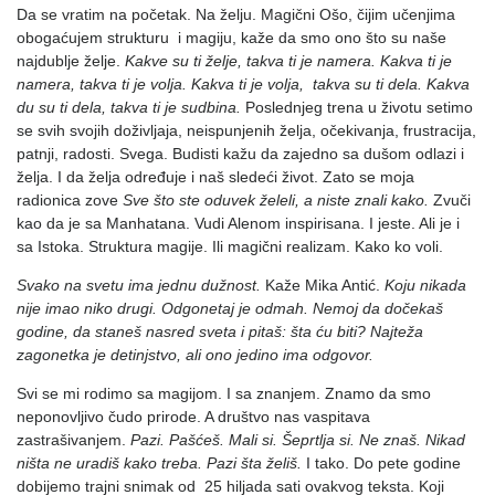
Da se vratim na početak. Na želju. Magični Ošo, čijim učenjima
obogaćujem strukturu i magiju, kaže da smo ono što su naše
najdublje želje.
Kakve su ti želje, takva ti je namera. Kakva ti je
namera, takva ti je volja. Kakva ti je volja, takva su ti dela. Kakva
du su ti dela, takva ti je sudbina.
Poslednjeg trena u životu setimo
se svih svojih doživljaja, neispunjenih želja, očekivanja, frustracija,
patnji, radosti. Svega. Budisti kažu da zajedno sa dušom odlazi i
želja. I da želja određuje i naš sledeći život. Zato se moja
radionica zove
Sve što ste oduvek želeli, a niste znali kako.
Zvuči
kao da je sa Manhatana. Vudi Alenom inspirisana. I jeste. Ali je i
sa Istoka. Struktura magije. Ili magični realizam. Kako ko voli.
Svako na svetu ima jednu dužnost.
Kaže Mika Antić.
Koju nikada
nije imao niko drugi. Odgonetaj je odmah. Nemoj da dočekaš
godine, da staneš nasred sveta i pitaš: šta ću biti? Najteža
zagonetka je detinjstvo, ali ono jedino ima odgovor.
Svi se mi rodimo sa magijom. I sa znanjem. Znamo da smo
neponovljivo čudo prirode. A društvo nas vaspitava
zastrašivanjem.
Pazi. Pašćeš. Mali si. Šeprtlja si. Ne znaš. Nikad
ništa ne uradiš kako treba. Pazi šta želiš.
I tako. Do pete godine
dobijemo trajni snimak od 25 hiljada sati ovakvog teksta. Koji