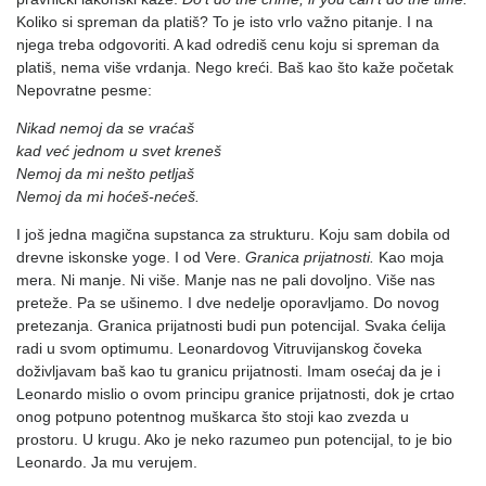
Koliko si spreman da platiš? To je isto vrlo važno pitanje. I na
njega treba odgovoriti. A kad odrediš cenu koju si spreman da
platiš, nema više vrdanja. Nego kreći. Baš kao što kaže početak
Nepovratne pesme:
Nikad nemoj da se vraćaš
kad već jednom u svet kreneš
Nemoj da mi nešto petljaš
Nemoj da mi hoćeš-nećeš.
I još jedna magična supstanca za strukturu. Koju sam dobila od
drevne iskonske yoge. I od Vere.
Granica prijatnosti.
Kao moja
mera. Ni manje. Ni više. Manje nas ne pali dovoljno. Više nas
preteže. Pa se ušinemo. I dve nedelje oporavljamo. Do novog
pretezanja. Granica prijatnosti budi pun potencijal. Svaka ćelija
radi u svom optimumu. Leonardovog Vitruvijanskog čoveka
doživljavam baš kao tu granicu prijatnosti. Imam osećaj da je i
Leonardo mislio o ovom principu granice prijatnosti, dok je crtao
onog potpuno potentnog muškarca što stoji kao zvezda u
prostoru. U krugu. Ako je neko razumeo pun potencijal, to je bio
Leonardo. Ja mu verujem.