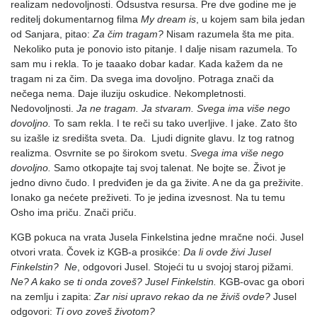
realizam nedovoljnosti. Odsustva resursa. Pre dve godine me je
reditelj dokumentarnog filma
My dream is
, u kojem sam bila jedan
od Sanjara, pitao:
Za čim tragam?
Nisam razumela šta me pita.
Nekoliko puta je ponovio isto pitanje. I dalje nisam razumela. To
sam mu i rekla. To je taaako dobar kadar. Kada kažem da ne
tragam ni za čim. Da svega ima dovoljno. Potraga znači da
nečega nema. Daje iluziju oskudice. Nekompletnosti.
Nedovoljnosti.
Ja ne tragam. Ja stvaram. Svega ima više nego
dovoljno.
To sam rekla. I te reči su tako uverljive. I jake. Zato što
su izašle iz središta sveta. Da. Ljudi dignite glavu. Iz tog ratnog
realizma. Osvrnite se po širokom svetu.
Svega ima više nego
dovoljno.
Samo otkopajte taj svoj talenat. Ne bojte se. Život je
jedno divno čudo. I predviđen je da ga živite. A ne da ga preživite.
Ionako ga nećete preživeti. To je jedina izvesnost. Na tu temu
Osho ima priču. Znači priču.
KGB pokuca na vrata Jusela Finkelstina jedne mračne noći. Jusel
otvori vrata. Čovek iz KGB-a prosikće:
Da li ovde živi Jusel
Finkelstin? Ne
, odgovori Jusel. Stojeći tu u svojoj staroj pižami.
Ne? A kako se ti onda zoveš? Jusel Finkelstin.
KGB-ovac ga obori
na zemlju i zapita:
Zar nisi upravo rekao da ne živiš ovde?
Jusel
odgovori:
Ti ovo zoveš životom?