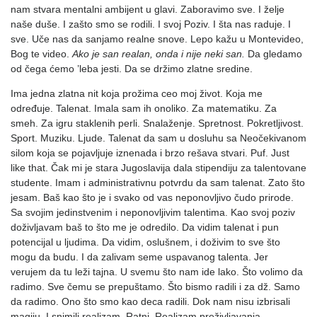
nam stvara mentalni ambijent u glavi. Zaboravimo sve. I želje
naše duše. I zašto smo se rodili. I svoj Poziv. I šta nas raduje. I
sve. Uče nas da sanjamo realne snove. Lepo kažu u Montevideo,
Bog te video.
Ako je san realan, onda i nije neki san.
Da gledamo
od čega ćemo ’leba jesti. Da se držimo zlatne sredine.
Ima jedna zlatna nit koja prožima ceo moj život. Koja me
određuje. Talenat. Imala sam ih onoliko. Za matematiku. Za
smeh. Za igru staklenih perli. Snalaženje. Spretnost. Pokretljivost.
Sport. Muziku. Ljude. Talenat da sam u dosluhu sa Neočekivanom
silom koja se pojavljuje iznenada i brzo rešava stvari. Puf. Just
like that. Čak mi je stara Jugoslavija dala stipendiju za talentovane
studente. Imam i administrativnu potvrdu da sam talenat. Zato što
jesam. Baš kao što je i svako od vas neponovljivo čudo prirode.
Sa svojim jedinstvenim i neponovljivim talentima. Kao svoj poziv
doživljavam baš to što me je odredilo. Da vidim talenat i pun
potencijal u ljudima. Da vidim, oslušnem, i doživim to sve što
mogu da budu. I da zalivam seme uspavanog talenta. Jer
verujem da tu leži tajna. U svemu što nam ide lako. Što volimo da
radimo. Sve čemu se prepuštamo. Što bismo radili i za dž. Samo
da radimo. Ono što smo kao deca radili. Dok nam nisu izbrisali
magiju. I snimili realizam. Ratni. Realizam preživljavanja.