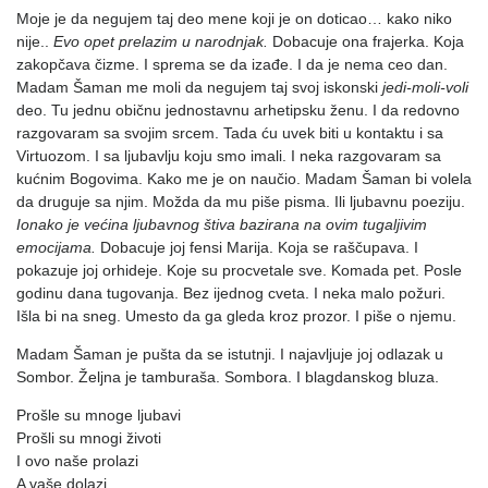
Moje je da negujem taj deo mene koji je on doticao… kako niko
nije..
Evo opet prelazim u narodnjak.
Dobacuje ona frajerka. Koja
zakopčava čizme. I sprema se da izađe. I da je nema ceo dan.
Madam Šaman me moli da negujem taj svoj iskonski
jedi-moli-voli
deo. Tu jednu običnu jednostavnu arhetipsku ženu. I da redovno
razgovaram sa svojim srcem. Tada ću uvek biti u kontaktu i sa
Virtuozom. I sa ljubavlju koju smo imali. I neka razgovaram sa
kućnim Bogovima. Kako me je on naučio. Madam Šaman bi volela
da druguje sa njim. Možda da mu piše pisma. Ili ljubavnu poeziju.
Ionako je većina ljubavnog štiva bazirana na ovim tugaljivim
emocijama.
Dobacuje joj fensi Marija. Koja se raščupava. I
pokazuje joj orhideje. Koje su procvetale sve. Komada pet. Posle
godinu dana tugovanja. Bez ijednog cveta. I neka malo požuri.
Išla bi na sneg. Umesto da ga gleda kroz prozor. I piše o njemu.
Madam Šaman je pušta da se istutnji. I najavljuje joj odlazak u
Sombor. Željna je tamburaša. Sombora. I blagdanskog bluza.
Prošle su mnoge ljubavi
Prošli su mnogi životi
I ovo naše prolazi
A vaše dolazi.