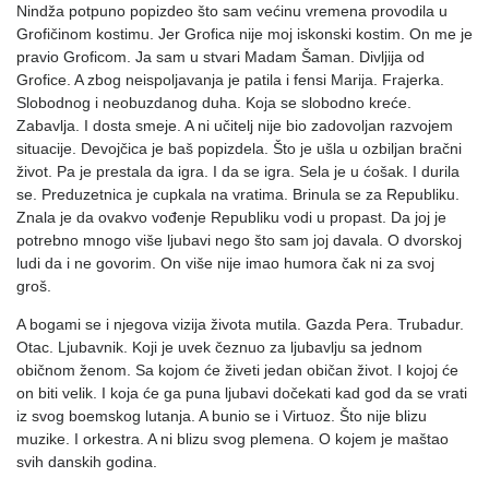
Nindža potpuno popizdeo što sam većinu vremena provodila u
Grofičinom kostimu. Jer Grofica nije moj iskonski kostim. On me je
pravio Groficom. Ja sam u stvari Madam Šaman. Divljija od
Grofice. A zbog neispoljavanja je patila i fensi Marija. Frajerka.
Slobodnog i neobuzdanog duha. Koja se slobodno kreće.
Zabavlja. I dosta smeje. A ni učitelj nije bio zadovoljan razvojem
situacije. Devojčica je baš popizdela. Što je ušla u ozbiljan bračni
život. Pa je prestala da igra. I da se igra. Sela je u ćošak. I durila
se. Preduzetnica je cupkala na vratima. Brinula se za Republiku.
Znala je da ovakvo vođenje Republiku vodi u propast. Da joj je
potrebno mnogo više ljubavi nego što sam joj davala. O dvorskoj
ludi da i ne govorim. On više nije imao humora čak ni za svoj
groš.
A bogami se i njegova vizija života mutila. Gazda Pera. Trubadur.
Otac. Ljubavnik. Koji je uvek čeznuo za ljubavlju sa jednom
običnom ženom. Sa kojom će živeti jedan običan život. I kojoj će
on biti velik. I koja će ga puna ljubavi dočekati kad god da se vrati
iz svog boemskog lutanja. A bunio se i Virtuoz. Što nije blizu
muzike. I orkestra. A ni blizu svog plemena. O kojem je maštao
svih danskih godina.