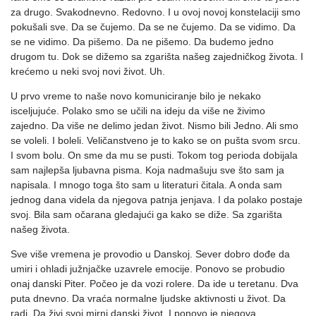
za drugo. Svakodnevno. Redovno. I u ovoj novoj konstelaciji smo
pokušali sve. Da se čujemo. Da se ne čujemo. Da se vidimo. Da
se ne vidimo. Da pišemo. Da ne pišemo. Da budemo jedno
drugom tu. Dok se dižemo sa zgarišta našeg zajedničkog života. I
krećemo u neki svoj novi život. Uh.
U prvo vreme to naše novo komuniciranje bilo je nekako
isceljujuće. Polako smo se učili na ideju da više ne živimo
zajedno. Da više ne delimo jedan život. Nismo bili Jedno. Ali smo
se voleli. I boleli. Veličanstveno je to kako se on pušta svom srcu.
I svom bolu. On sme da mu se pusti. Tokom tog perioda dobijala
sam najlepša ljubavna pisma. Koja nadmašuju sve što sam ja
napisala. I mnogo toga što sam u literaturi čitala. A onda sam
jednog dana videla da njegova patnja jenjava. I da polako postaje
svoj. Bila sam očarana gledajući ga kako se diže. Sa zgarišta
našeg života.
Sve više vremena je provodio u Danskoj. Sever dobro dođe da
umiri i ohladi južnjačke uzavrele emocije. Ponovo se probudio
onaj danski Piter. Počeo je da vozi rolere. Da ide u teretanu. Dva
puta dnevno. Da vraća normalne ljudske aktivnosti u život. Da
radi. Da živi svoj mirni danski život. I ponovo je njegova