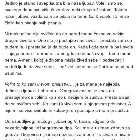
Jedino je stalno i sveprisutna bila naša ljubav. Voleli smo se. I
svakoga dana sve više čeznuli za neki drugim životom. Tokom
naše ljubavi, vazda sam se pitala na temu
biti & voleti
. To mi se
činilo kao pitanje svih pitanja.
Ni malo mi se nije sviđalo da on pored mene čezne za nekim
drugim životom. Ono što je postajao naš život… prestala sam da
budem ja. I prestajao je da bude on. Kada i gde sam ja baš svoja
– njega nema. I obrnuto. Tamo gde je on baš svoj – tamo mene
nema. A meni, kojoj je životna misija živeti sebe i podsećati i
bodriti ljude da žive sebe… neživeti sebe mi se čini kao usud nad
usudima.
Volim to ko sam u tvom prisustvu
… je za mene je najlepša
definicija ljubavi. I obrnuto. Džangrizavost mi je znak da
prestajemo da volimo ko smo u nečijem prisustvu. Prestala sam
da se sviđam sebi. Ko sam i kakva sam u njegovom prisustvu. A
nije mi se više sviđalo ni kakav je on postajao u mom prisustvu.
Od uzbudljivog, rečitog i ljubavnog Virtuoza, stigao je do
nezadovoljnog i džangrizavog tipa. Koji me je uzimao zdravo za
gotovo. I koji više nije imao nežnosti za mene. To stvarno nisam