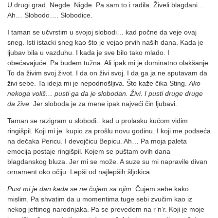
U drugi grad. Negde. Nigde. Pa sam to i radila. Živeli blagdani…
Ah… Slobodo…. Slobodice.
I taman se učvrstim u svojoj slobodi… kad počne da veje ovaj
sneg. Isti istacki sneg kao što je vejao prvih naših dana. Kada je
ljubav bila u vazduhu. I kada je sve bilo tako mlado. I
obećavajuće. Pa budem tužna. Ali ipak mi je dominatno olakšanje.
To da živim svoj život. I da on živi svoj. I da ga ja ne sputavam da
živi sebe. Ta ideja mi je nepodnošljiva. Što kaže čika Sting.
Ako
nekoga voliš… pusti ga da je slobodan. Živi. I pusti druge druge
da žive.
Jer sloboda je za mene ipak najveći čin ljubavi.
Taman se razigram u slobodi.. kad u prolasku kućom vidim
ringišpil. Koji mi je kupio za prošlu novu godinu. I koji me podseća
na dečaka Pericu. I devojčicu Bepicu. Ah… Pa moja paleta
emocija postaje ringišpil. Kojem se puštam ovih dana
blagdanskog bluza. Jer mi se može. A suze su mi napravile divan
ornament oko očiju. Lepši od najlepših šljokica.
Pust mi je dan kada se ne čujem sa njim.
Čujem sebe kako
mislim. Pa shvatim da u momentima tuge sebi zvučim kao iz
nekog jeftinog narodnjaka. Pa se prevedem na r’n’r. Koji je moje