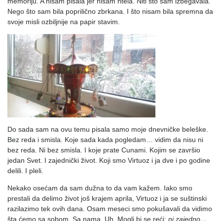
memoriju. A nisam pisala jer nisam htela. Niti što sam izbegavala.
Nego što sam bila poprilično zbrkana. I što nisam bila spremna da
svoje misli ozbiljnije na papir stavim.
Do sada sam na ovu temu pisala samo moje dnevničke beleške.
Bez reda i smisla. Koje sada kada pogledam… vidim da nisu ni
bez reda. Ni bez smisla. I koje prate Cunami. Kojim se završio
jedan Svet. I zajednički život. Koji smo Virtuoz i ja dve i po godine
delili. I pleli.
Nekako osećam da sam dužna to da vam kažem. Iako smo
prestali da delimo život još krajem aprila, Virtuoz i ja se suštinski
razilazimo tek ovih dana. Osam meseci smo pokušavali da vidimo
šta ćemo sa sobom. Sa nama. Uh. Mogli bi se reći:
ni zajedno…