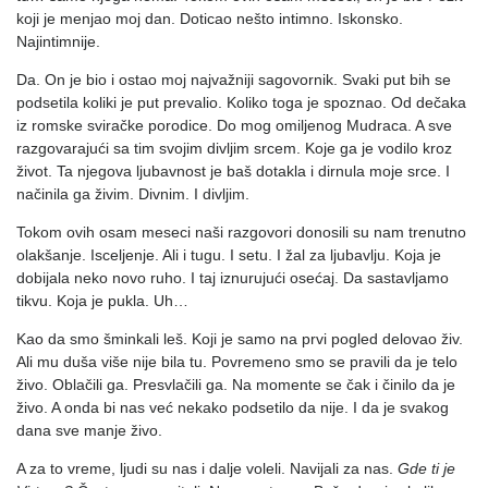
koji je menjao moj dan. Doticao nešto intimno. Iskonsko.
Najintimnije.
Da. On je bio i ostao moj najvažniji sagovornik. Svaki put bih se
podsetila koliki je put prevalio. Koliko toga je spoznao. Od dečaka
iz romske sviračke porodice. Do mog omiljenog Mudraca. A sve
razgovarajući sa tim svojim divljim srcem. Koje ga je vodilo kroz
život. Ta njegova ljubavnost je baš dotakla i dirnula moje srce. I
načinila ga živim. Divnim. I divljim.
Tokom ovih osam meseci naši razgovori donosili su nam trenutno
olakšanje. Isceljenje. Ali i tugu. I setu. I žal za ljubavlju. Koja je
dobijala neko novo ruho. I taj iznurujući osećaj. Da sastavljamo
tikvu. Koja je pukla. Uh…
Kao da smo šminkali leš. Koji je samo na prvi pogled delovao živ.
Ali mu duša više nije bila tu. Povremeno smo se pravili da je telo
živo. Oblačili ga. Presvlačili ga. Na momente se čak i činilo da je
živo. A onda bi nas već nekako podsetilo da nije. I da je svakog
dana sve manje živo.
A za to vreme, ljudi su nas i dalje voleli. Navijali za nas.
Gde ti je