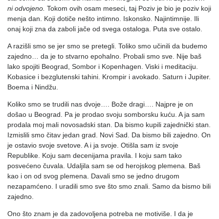
ni odvojeno.
Tokom ovih osam meseci, taj Poziv je bio je poziv koji
menja dan. Koji dotiče nešto intimno. Iskonsko. Najintimnije. Ili
onaj koji zna da zaboli jače od svega ostaloga. Puta sve ostalo.
A razišli smo se jer smo se pretegli. Toliko smo učinili da budemo
zajedno… da je to stvarno epohalno. Probali smo sve. Nije baš
lako spojiti Beograd, Sombor i Kopenhagen. Viski i meditaciju.
Kobasice i bezglutenski tahini. Krompir i avokado. Saturn i Jupiter.
Boema i Nindžu.
Koliko smo se trudili nas dvoje…. Bože dragi…. Najpre je on
došao u Beograd. Pa je prodao svoju somborsku kuću. A ja sam
prodala moj mali novosadski stan. Da bismo kupili zajednički stan.
Izmislili smo čitav jedan grad. Novi Sad. Da bismo bili zajedno. On
je ostavio svoje svetove. A i ja svoje. Otišla sam iz svoje
Republike. Koju sam decenijama pravila. I koju sam tako
posvećeno čuvala. Udaljila sam se od herojskog plemena. Baš
kao i on od svog plemena. Davali smo se jedno drugom
nezapamćeno. I uradili smo sve što smo znali. Samo da bismo bili
zajedno.
Ono što znam je da zadovoljena potreba ne motiviše. I da je