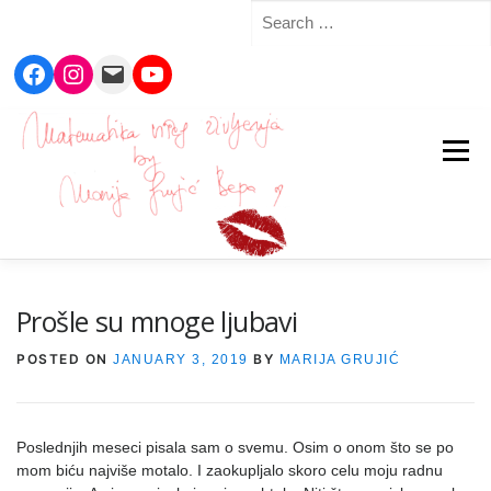
Search
for:
Facebook
Instagram
Mail
YouTube
Skip
to
Menu
content
Prošle su mnoge ljubavi
POSTED ON
BY
JANUARY 3, 2019
MARIJA GRUJIĆ
Poslednjih meseci pisala sam o svemu. Osim o onom što se po
mom biću najviše motalo. I zaokupljalo skoro celu moju radnu