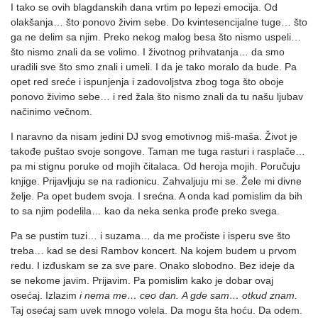
I tako se ovih blagdanskih dana vrtim po lepezi emocija. Od
olakšanja… što ponovo živim sebe. Do kvintesencijalne tuge… što
ga ne delim sa njim. Preko nekog malog besa što nismo uspeli…
što nismo znali da se volimo. I životnog prihvatanja… da smo
uradili sve što smo znali i umeli. I da je tako moralo da bude. Pa
opet red sreće i ispunjenja i zadovoljstva zbog toga što oboje
ponovo živimo sebe… i red žala što nismo znali da tu našu ljubav
načinimo večnom.
I naravno da nisam jedini DJ svog emotivnog miš-maša. Život je
takođe puštao svoje songove. Taman me tuga rasturi i rasplače…
pa mi stignu poruke od mojih čitalaca. Od heroja mojih. Poručuju
knjige. Prijavljuju se na radionicu. Zahvaljuju mi se. Žele mi divne
želje. Pa opet budem svoja. I srećna. A onda kad pomislim da bih
to sa njim podelila… kao da neka senka prođe preko svega.
Pa se pustim tuzi… i suzama… da me pročiste i isperu sve što
treba… kad se desi Rambov koncert. Na kojem budem u prvom
redu. I izđuskam se za sve pare. Onako slobodno. Bez ideje da
se nekome javim. Prijavim. Pa pomislim kako je dobar ovaj
osećaj. Izlazim
i nema me… ceo dan.
A gde sam… otkud znam.
Taj osećaj sam uvek mnogo volela. Da mogu šta hoću. Da odem.