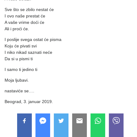
Sve što se zbilo nestat će
I ovo naše prestat će
A vaše vrime doći će
Ali i proći će.
I poslije svega ostat će pisma
Koju će pivati svi
I niko nikad saznati neće
Da si u pismi ti
I samo ti jedino ti
Moja ljubavi.
nastaviće se….
Beograd, 3. januar 2019.