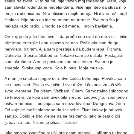
želela da živim. Ni to da mu nije važan moj rođendan. Meni, koja
sam slavila rođendane nedelju dana. Više nije hteo da sluša ni o
mojim radionicama. Ni o utiscima mojih heroja. Ni divne reči mojih
čitalaca. Nije hteo da ide sa mnom na turneje. Sve ono što je
nekada rado radio. Umorio se od mene. I mojih bavljenja.
On koji je do juče hteo sve… da pređe ceo svet da me vidi… više
nije imao energije i entuzijazma za nas. Počinjala sam da ga
nerviram. Iritiram. A ja sam prestajala da budem lepa. Picnuta.
Duhovita. Štosna. Slobodna. Nekako sam se utišala. Postajala
sam skrušena. A on je postajao kao neki terijer. Sve mu je
smetalo. Svaka kap vode. Koje bi pala. Moja muzika.
A meni je smetao njegov dim. Sve češća bohemija. Povukla sam
se u svoj svet. Pisala sve više. I sve duže. I čeznula za još više
svog vremena. Da pišem. Vežbam. Čitam. Samostalno i slobodno
se krećem. Ja koja sam uvek bila srećno, zadovoljno, ispunjeno i
ostvareno biće… postajala sam nezadovoljna džangrizava žena.
Od koje ne može slobodno da živi sebe. Život kakav je oduvek
sanjao. Došlo je bilo vreme da se raziđemo. Iako je ostalo još
ljubavi za nas. Nismo je izlizali i istrošili.
Iako smo se zvanično razišli pre osam meseci… bili smo tu jedno