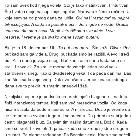
To sam uvek kod njega volela. Što je tako instinktivan. I intuitivan.
Što hvata i moje najsuptilnije impulse. Naravno kićenim rečima. U
koje sam se od prvog dana zaljubila.
Ovi naši razgovori su najpre
bili isceljujući. A sada su postali mučni. Jer nigde ne vode. Uradili
smo sve što smo znali. Mogli. Istrošili smo sve ideje. I sve
resurse. I vreme je da svako krene svojim putem.
Bio je to 18. decembar. Uh.
Tri put san umra.
Što kaže Oliver. Prvi
put kad sam ga videla. Drugi put kada smo se razišli. A evo i treći
put. A tih dana je vejao sneg. Baš kao i onih dana kada smo se
sreli. I zavoleli. Za kraj je morao da zaveje jedan pravi veliki
starovenski sneg. Kao iz dvadesetog veka. I da pada danima. Baš
kao što i sada veje sneg. Dok ovo pišem. Jer će ionako jednoga
dana sve to prekriti ruzmarin, snegovi i šaš.
Nikoljski sneg me je podsetio na predstojeće blagdane. I na foto
finiš intenzivnog tempa. Koji sam već mesecima vozila. Od koga
nisam stizala da budem nesrećna. A ni srećna. Došlo je vreme da
se sretnem sa svojom tugom. I sa srećom. Da priredim sebi jedan
čestiti blaganski bluz. Sa svim tim našim datumima. Božić. Kada
smo se sreli. I zavoleli. 1. januar kada smo krenuli jedno drugom
u susret. Pa njegov rođendan. Pa Bogojavljenje. Kada smo počeli