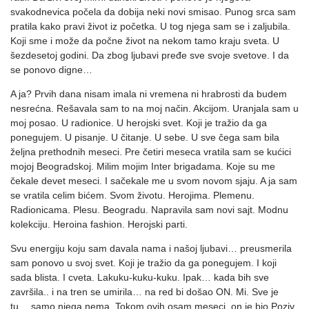
svakodnevica počela da dobija neki novi smisao. Punog srca sam
pratila kako pravi život iz početka. U tog njega sam se i zaljubila.
Koji sme i može da počne život na nekom tamo kraju sveta. U
šezdesetoj godini. Da zbog ljubavi pređe sve svoje svetove. I da
se ponovo digne…
A ja? Prvih dana nisam imala ni vremena ni hrabrosti da budem
nesrećna. Rešavala sam to na moj način. Akcijom. Uranjala sam u
moj posao. U radionice. U herojski svet. Koji je tražio da ga
ponegujem. U pisanje. U čitanje. U sebe. U sve čega sam bila
željna prethodnih meseci. Pre četiri meseca vratila sam se kućici
mojoj Beogradskoj. Milim mojim Inter brigadama. Koje su me
čekale devet meseci. I sačekale me u svom novom sjaju. A ja sam
se vratila celim bićem. Svom životu. Herojima. Plemenu.
Radionicama. Plesu. Beogradu. Napravila sam novi sajt. Modnu
kolekciju. Heroina fashion. Herojski parti.
Svu energiju koju sam davala nama i našoj ljubavi… preusmerila
sam ponovo u svoj svet. Koji je tražio da ga ponegujem. I koji
sada blista. I cveta. Lakuku-kuku-kuku. Ipak… kada bih sve
završila.. i na tren se umirila… na red bi došao ON. Mi. Sve je
tu… samo njega nema. Tokom ovih osam meseci, on je bio Poziv