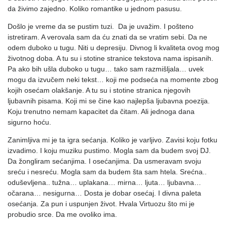
da živimo zajedno. Koliko romantike u jednom pasusu.
Došlo je vreme da se pustim tuzi. Da je uvažim. I pošteno
istretiram. A verovala sam da ću znati da se vratim sebi. Da ne
odem duboko u tugu. Niti u depresiju. Divnog li kvaliteta ovog mog
životnog doba. A tu su i stotine stranice tekstova nama ispisanih.
Pa ako bih ušla duboko u tugu… tako sam razmišljala… uvek
mogu da izvučem neki tekst… koji me podseća na momente zbog
kojih osećam olakšanje. A tu su i stotine stranica njegovih
ljubavnih pisama. Koji mi se čine kao najlepša ljubavna poezija.
Koju trenutno nemam kapacitet da čitam. Ali jednoga dana
sigurno hoću.
Zanimljiva mi je ta igra sećanja. Koliko je varljivo. Zavisi koju fotku
izvadimo. I koju muziku pustimo. Mogla sam da budem svoj DJ.
Da žongliram sećanjima. I osećanjima. Da usmeravam svoju
sreću i nesreću. Mogla sam da budem šta sam htela. Srećna..
oduševljena.. tužna… uplakana… mirna… ljuta… ljubavna…
očarana… nesigurna… Dosta je dobar osećaj. I divna paleta
osećanja. Za pun i uspunjen život. Hvala Virtuozu što mi je
probudio srce. Da me ovoliko ima.