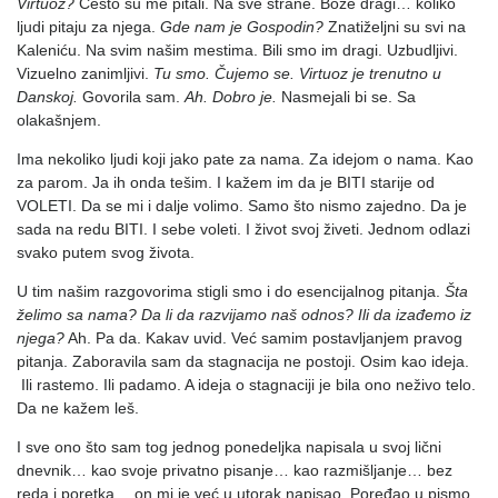
Virtuoz?
Često su me pitali. Na sve strane. Bože dragi… koliko
ljudi pitaju za njega.
Gde nam je Gospodin?
Znatiželjni su svi na
Kaleniću. Na svim našim mestima. Bili smo im dragi. Uzbudljivi.
Vizuelno zanimljivi.
Tu smo. Čujemo se. Virtuoz je trenutno u
Danskoj.
Govorila sam.
Ah. Dobro je.
Nasmejali bi se. Sa
olakašnjem.
Ima nekoliko ljudi koji jako pate za nama. Za idejom o nama. Kao
za parom. Ja ih onda tešim. I kažem im da je BITI starije od
VOLETI. Da se mi i dalje volimo. Samo što nismo zajedno. Da je
sada na redu BITI. I sebe voleti. I život svoj živeti. Jednom odlazi
svako putem svog života.
U tim našim razgovorima stigli smo i do esencijalnog pitanja.
Šta
želimo sa nama? Da li da razvijamo naš odnos? Ili da izađemo iz
njega?
Ah. Pa da. Kakav uvid. Već samim postavljanjem pravog
pitanja. Zaboravila sam da stagnacija ne postoji. Osim kao ideja.
Ili rastemo. Ili padamo. A ideja o stagnaciji je bila ono neživo telo.
Da ne kažem leš.
I sve ono što sam tog jednog ponedeljka napisala u svoj lični
dnevnik… kao svoje privatno pisanje… kao razmišljanje… bez
reda i poretka… on mi je već u utorak napisao. Poređao u pismo.