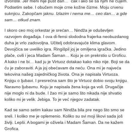
izvorište. Jer meni nije pust dan… čak i ako se sa njim ne čujem.
Podsetim sebe. I obučem moje crne kožne čizme. Moju crvenu
suknjicu. Zakopčam jaknu.
Izlazim i nema me… ceo dan… a gde
sam… otkud znam.
I skoro ceo moj orkestar je srećan… Nindža je oduševljen
razvojem događaja. I ova di-fensi slododna frajerka neobuzdanog
duha je vrlo zadovoljna. Učitelj odobravajuće klima glavom.
Devojčica se uveliko igra. Ringišpil joj je omiljena igračka. Jedino
plače, cvili i jeca Madam Šaman… Koju je on prekrstio u Groficu.
A kako i ne bi… kad ju je Virtuoz dotakao kako niko nije. Boji se da
ću je zaboraviti. A ja joj obećavam da neću. Ona mi je najveća
tekovina našeg zajedničkog života. Ona je napisala Virtuoza.
Knjigu o ljubavi. I presrećna sam što je Virtuoz dobio svoju knjigu.
Naravno ljubavnu. Koju je napisala žena koja ga voli. Drugačije
nije moglo ni da bude. I žao mi je samo što nikada nije shvatio
koliko mi je velik. Jebiga. To je već njegov zadatak.
Kad se samo setim kakav sam Nindža bila pre nego što smo se
sreli. I koliko me je oplemenio. Koliko su svi moji likovi sada još
življi. Lepši. A bogami je oživela i Madam Šaman. Da ne kažem
Grofica.