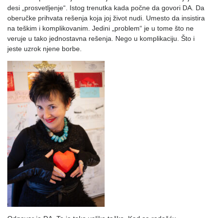
desi „prosvetljenje“. Istog trenutka kada počne da govori DA. Da
oberučke prihvata rešenja koja joj život nudi. Umesto da insistira
na teškim i komplikovanim. Jedini „problem“ je u tome što ne
veruje u tako jednostavna rešenja. Nego u komplikaciju. Što i
jeste uzrok njene borbe.