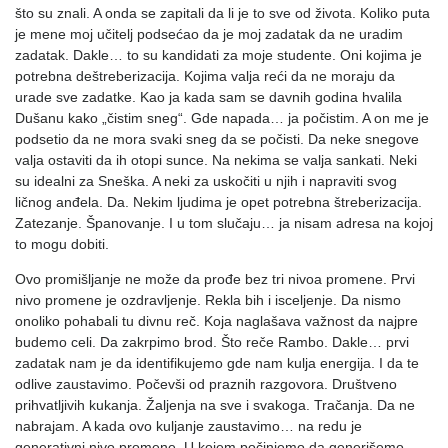
što su znali. A onda se zapitali da li je to sve od života. Koliko puta
je mene moj učitelj podsećao da je moj zadatak da ne uradim
zadatak. Dakle… to su kandidati za moje studente. Oni kojima je
potrebna deštreberizacija. Kojima valja reći da ne moraju da
urade sve zadatke. Kao ja kada sam se davnih godina hvalila
Dušanu kako „čistim sneg“. Gde napada… ja počistim. A on me je
podsetio da ne mora svaki sneg da se počisti. Da neke snegove
valja ostaviti da ih otopi sunce. Na nekima se valja sankati. Neki
su idealni za Sneška. A neki za uskočiti u njih i napraviti svog
ličnog anđela. Da. Nekim ljudima je opet potrebna štreberizacija.
Zatezanje. Španovanje. I u tom slučaju… ja nisam adresa na kojoj
to mogu dobiti.
Ovo promišljanje ne može da prođe bez tri nivoa promene. Prvi
nivo promene je ozdravljenje. Rekla bih i isceljenje. Da nismo
onoliko pohabali tu divnu reč. Koja naglašava važnost da najpre
budemo celi. Da zakrpimo brod. Što reče Rambo. Dakle… prvi
zadatak nam je da identifikujemo gde nam kulja energija. I da te
odlive zaustavimo. Počevši od praznih razgovora. Društveno
prihvatljivih kukanja. Žaljenja na sve i svakoga. Tračanja. Da ne
nabrajam. A kada ovo kuljanje zaustavimo… na redu je
generativni nivo promene. U kojem počinjemo da generišemo