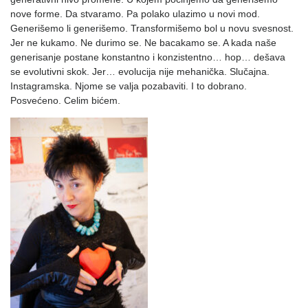
nove forme. Da stvaramo. Pa polako ulazimo u novi mod.
Generišemo li generišemo. Transformišemo bol u novu svesnost.
Jer ne kukamo. Ne durimo se. Ne bacakamo se. A kada naše
generisanje postane konstantno i konzistentno… hop… dešava
se evolutivni skok. Jer… evolucija nije mehanička. Slučajna.
Instagramska. Njome se valja pozabaviti. I to dobrano.
Posvećeno. Celim bićem.