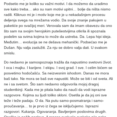
Podsetio me je koliko su važni motivi. I da možemo da uradimo
sve kako treba… ako su nam motivi upitni… bolje da ništa nismo
radili. Kliknuo mi je i motiv koje me je u nekadašnjem procesu
deljenja svega na mrežama vodio. Da svoje znanje pakujem u
paketiće po svačijoj meri. Verovala sam da imam obavezu da ono
što sam na svojim herojskim putešestvijima otkrila ili spoznala
podelim sa svima kojima to može da ustreba. Da. Lepa hipi ideja.
Međutim… evolucija se ne dešava mehanički. Podsećao me je
Dušan. Nju valja zaslužiti. Za nju se dobro valja dati. U svakom
smislu.
Do nedavno je samospoznaja tražila da napustimo svetovni život.
I oca i majku. I karijere. I ekipu. I svoj grad. I sve. I celim bićem se
posvetimo hodočašću. Sa neizvesnim ishodom. Danas ne mora
baš tako. Ne mora se baš sve napustiti. Može se biti i od sveta. Ali
ne i sa svetom. Što sam nedavno odgovorila mojoj dragoj
studentkinji. Kada me je pitala kako da nauči da vodi isprazne
razgovore. Kojima su ljudi toliko skloni. Osetila je da joj oni sve
teže i teže padaju. O da. Na putu samo-posmatranja i samo-
proučavanja… to je prvo iz čega se isključujemo. Isprazni
razgovori. Kukanja. Ogovaranja. Bavljenjem poslovima drugih.