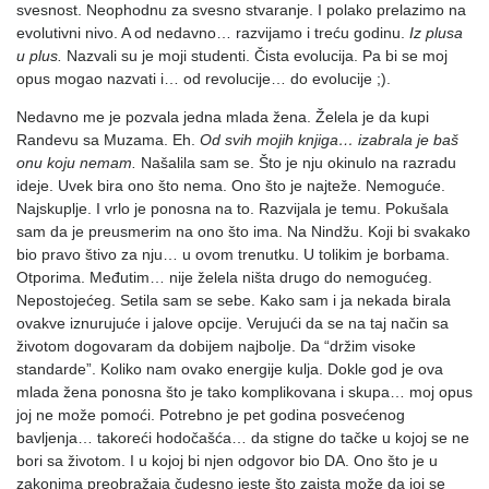
svesnost. Neophodnu za svesno stvaranje. I polako prelazimo na
evolutivni nivo. A od nedavno… razvijamo i treću godinu.
Iz plusa
u plus.
Nazvali su je moji studenti. Čista evolucija. Pa bi se moj
opus mogao nazvati i… od revolucije… do evolucije ;).
Nedavno me je pozvala jedna mlada žena. Želela je da kupi
Randevu sa Muzama. Eh.
Od svih mojih knjiga… izabrala je baš
onu koju nemam.
Našalila sam se. Što je nju okinulo na razradu
ideje. Uvek bira ono što nema. Ono što je najteže. Nemoguće.
Najskuplje. I vrlo je ponosna na to. Razvijala je temu. Pokušala
sam da je preusmerim na ono što ima. Na Nindžu. Koji bi svakako
bio pravo štivo za nju… u ovom trenutku. U tolikim je borbama.
Otporima. Međutim… nije želela ništa drugo do nemogućeg.
Nepostojećeg. Setila sam se sebe. Kako sam i ja nekada birala
ovakve iznurujuće i jalove opcije. Verujući da se na taj način sa
životom dogovaram da dobijem najbolje. Da “držim visoke
standarde”. Koliko nam ovako energije kulja. Dokle god je ova
mlada žena ponosna što je tako komplikovana i skupa… moj opus
joj ne može pomoći. Potrebno je pet godina posvećenog
bavljenja… takoreći hodočašća… da stigne do tačke u kojoj se ne
bori sa životom. I u kojoj bi njen odgovor bio DA. Ono što je u
zakonima preobražaja čudesno jeste što zaista može da joj se