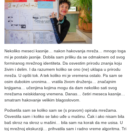
Nekoliko meseci kasnije… nakon hakovanja mreža… mnogo toga
mi je postalo jasnije. Dobila sam priliku da se odmaknem od svog
formiranog mrežnog identiteta. Da osvestim prirodu znanja koju
živim i delim. I da razumem koliko se ono (ne) uklapa u prirodu
mreža. U opšti tok. A tek koliko mi je vremena ostalo. Pa sam se
osim dubokim uronima… vratila živom druženju… značajnim
knjigama… učenjima kojima mogu da dam nekoliko sati svog
mrežama neiskidanog vremena. Danas… četiri meseca kasnije…
smatram hakovanje velikim blagoslovom.
Podsetila sam se koliko sam se (s pravom) opirala mrežama.
Osvestila sam i koliko se lako uđe u mašinu. Čak i ako nisam bila
baš skroz na skroz u mašini… bila sam na korak da me usisa. U
toj mrežnoj ekskurziji… prihvatila sam i radno vreme algoritma. Tri