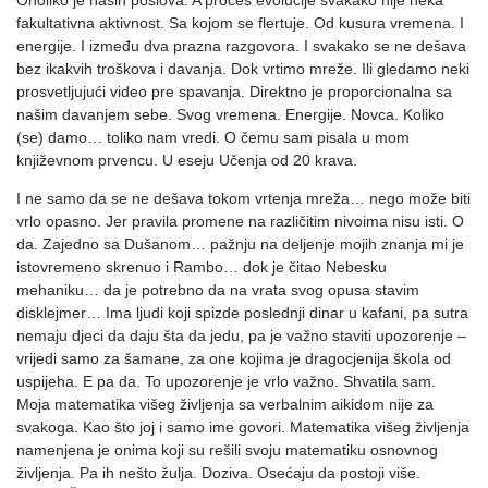
Onoliko je naših poslova. A proces evolucije svakako nije neka
fakultativna aktivnost. Sa kojom se flertuje. Od kusura vremena. I
energije. I između dva prazna razgovora. I svakako se ne dešava
bez ikakvih troškova i davanja. Dok vrtimo mreže. Ili gledamo neki
prosvetljujući video pre spavanja. Direktno je proporcionalna sa
našim davanjem sebe. Svog vremena. Energije. Novca. Koliko
(se) damo… toliko nam vredi. O čemu sam pisala u mom
književnom prvencu. U eseju Učenja od 20 krava.
I ne samo da se ne dešava tokom vrtenja mreža… nego može biti
vrlo opasno. Jer pravila promene na različitim nivoima nisu isti. O
da. Zajedno sa Dušanom… pažnju na deljenje mojih znanja mi je
istovremeno skrenuo i Rambo… dok je čitao Nebesku
mehaniku… da je potrebno da na vrata svog opusa stavim
disklejmer… Ima ljudi koji spizde poslednji dinar u kafani, pa sutra
nemaju djeci da daju šta da jedu, pa je važno staviti upozorenje –
vrijedi samo za šamane, za one kojima je dragocjenija škola od
uspijeha. E pa da. To upozorenje je vrlo važno. Shvatila sam.
Moja matematika višeg življenja sa verbalnim aikidom nije za
svakoga. Kao što joj i samo ime govori. Matematika višeg življenja
namenjena je onima koji su rešili svoju matematiku osnovnog
življenja. Pa ih nešto žulja. Doziva. Osećaju da postoji više.