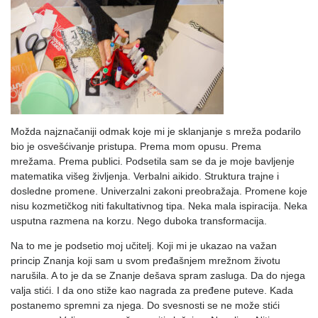
Možda najznačaniji odmak koje mi je sklanjanje s mreža podarilo
bio je osvešćivanje pristupa. Prema mom opusu. Prema
mrežama. Prema publici. Podsetila sam se da je moje bavljenje
matematika višeg življenja. Verbalni aikido. Struktura trajne i
dosledne promene. Univerzalni zakoni preobražaja. Promene koje
nisu kozmetičkog niti fakultativnog tipa. Neka mala ispiracija. Neka
usputna razmena na korzu. Nego duboka transformacija.
Na to me je podsetio moj učitelj. Koji mi je ukazao na važan
princip Znanja koji sam u svom pređašnjem mrežnom životu
narušila. A to je da se Znanje dešava spram zasluga. Da do njega
valja stići. I da ono stiže kao nagrada za pređene puteve. Kada
postanemo spremni za njega. Do svesnosti se ne može stići