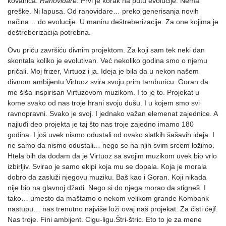
kovanica.
Ranovidare.
Prvi je korak na putu evolucije. Nema
greške. Ni lapusa. Od ranovidare… preko generisanja novih
načina… do evolucije. U maniru deštreberizacije. Za one kojima je
deštreberizacija potrebna.
Ovu priču završiću divnim projektom. Za koji sam tek neki dan
skontala koliko je evolutivan. Već nekoliko godina smo o njemu
pričali. Moj frizer, Virtuoz i ja. Ideja je bila da u nekon našem
divnom ambijentu Virtuoz svira svoju prim tamburicu. Goran da
me šiša inspirisan Virtuzovom muzikom. I to je to. Projekat u
kome svako od nas troje hrani svoju dušu. I u kojem smo svi
ravnopravni. Svako je svoj. I jednako važan elemenat zajednice. A
najluđi deo projekta je taj što nas troje zajedno imamo 180
godina. I još uvek nismo odustali od ovako slatkih šašavih ideja. I
ne samo da nismo odustali… nego se na njih svim srcem ložimo.
Htela bih da dodam da je Virtuoz sa svojim muzikom uvek bio vrlo
izbirljiv. Svirao je samo ekipi koja mu se dopala. Koja je morala
dobro da zasluži njegovu muziku. Baš kao i Goran. Koji nikada
nije bio na glavnoj džadi. Nego si do njega morao da stigneš. I
tako… umesto da maštamo o nekom velikom grande Kombank
nastupu… nas trenutno najviše loži ovaj naš projekat. Za čisti ćejf.
Nas troje. Fini ambijent. Cigu-ligu.Štri-štric. Eto to je za mene