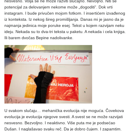
nesvesno. Volja se ne može razviti slučajno. Nevoljno. Niti se
potencijal za delovanjem nekome može „dogoditi“. Dok vrti
instagram. I bude privučen mojom fotkom. I insertićem izvađenog
iz konteksta. Iz nekog šireg promišljanja. Danas mi je jasno da je
najmanja jedinica moje poruke esej. Tekst u kojem razvijam neku
ideju. Nekada su to dva-tri teksta u paketu. A nekada i cela knjiga.
Ili barem dvočas Bepine nadolivanke.
U svakom slučaju… mehanička evolucija nije moguća. Čovekova
evolucija je evolucija njegove svesti. A svest se ne može razvijati
nesvesno. Bezvoljno. I neaktivno. Više puta me je podsećao
Dušan. I naglašavao svaku reč. Da je dobro čujem. I zapamtim.