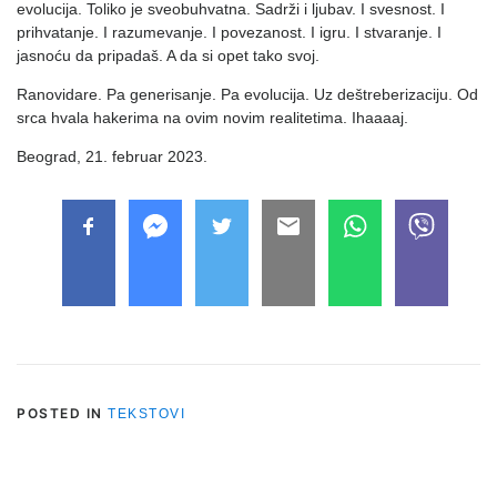
evolucija. Toliko je sveobuhvatna. Sadrži i ljubav. I svesnost. I
prihvatanje. I razumevanje. I povezanost. I igru. I stvaranje. I
jasnoću da pripadaš. A da si opet tako svoj.
Ranovidare. Pa generisanje. Pa evolucija. Uz deštreberizaciju. Od
srca hvala hakerima na ovim novim realitetima. Ihaaaaj.
Beograd, 21. februar 2023.
POSTED IN
TEKSTOVI