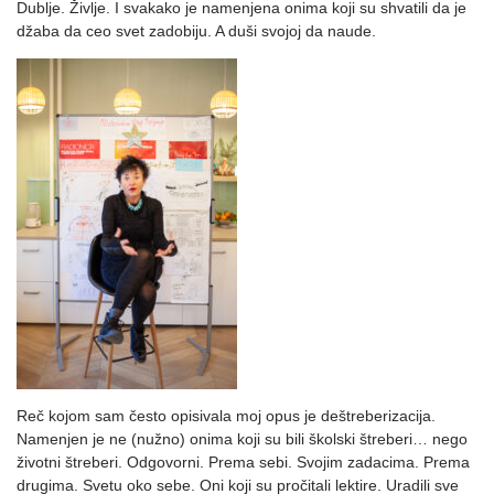
Dublje. Življe. I svakako je namenjena onima koji su shvatili da je
džaba da ceo svet zadobiju. A duši svojoj da naude.
Reč kojom sam često opisivala moj opus je deštreberizacija.
Namenjen je ne (nužno) onima koji su bili školski štreberi… nego
životni štreberi. Odgovorni. Prema sebi. Svojim zadacima. Prema
drugima. Svetu oko sebe. Oni koji su pročitali lektire. Uradili sve