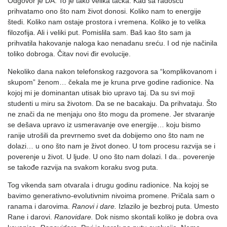
Odgovor je DA. To je tako velika tačka. Kad sa radošću
prihvatamo ono što nam život donosi. Koliko nam to energije
štedi. Koliko nam ostaje prostora i vremena. Koliko je to velika
filozofija. Ali i veliki put. Pomislila sam. Baš kao što sam ja
prihvatila hakovanje naloga kao nenadanu sreću. I od nje načinila
toliko dobroga. Čitav novi đir evolucije.
Nekoliko dana nakon telefonskog razgovora sa “komplikovanom i
skupom” ženom… čekala me je kruna prve godine radionice. Na
kojoj mi je dominantan utisak bio upravo taj. Da su svi moji
studenti u miru sa životom. Da se ne bacakaju. Da prihvataju. Što
ne znači da ne menjaju ono što mogu da promene. Jer stvaranje
se dešava upravo iz usmeravanje ove energije… koju bismo
ranije utrošili da prevrnemo svet da dobijemo ono što nam ne
dolazi… u ono što nam je život doneo. U tom procesu razvija se i
poverenje u život. U ljude. U ono što nam dolazi. I da.. poverenje
se takođe razvija na svakom koraku svog puta.
Tog vikenda sam otvarala i drugu godinu radionice. Na kojoj se
bavimo generativno-evolutivnim nivoima promene. Pričala sam o
ranama i darovima.
Ranovi i dare.
Izlazilo je bezbroj puta. Umesto
Rane i darovi.
Ranovidare.
Dok nismo skontali koliko je dobra ova