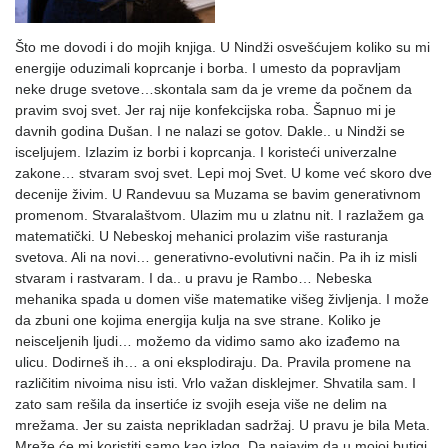
Što me dovodi i do mojih knjiga. U Nindži osvešćujem koliko su mi
energije oduzimali koprcanje i borba. I umesto da popravljam
neke druge svetove…skontala sam da je vreme da počnem da
pravim svoj svet. Jer raj nije konfekcijska roba. Šapnuo mi je
davnih godina Dušan. I ne nalazi se gotov. Dakle.. u Nindži se
isceljujem. Izlazim iz borbi i koprcanja. I koristeći univerzalne
zakone… stvaram svoj svet. Lepi moj Svet. U kome već skoro dve
decenije živim. U Randevuu sa Muzama se bavim generativnom
promenom. Stvaralaštvom. Ulazim mu u zlatnu nit. I razlažem ga
matematički. U Nebeskoj mehanici prolazim više rasturanja
svetova. Ali na novi… generativno-evolutivni način. Pa ih iz misli
stvaram i rastvaram. I da.. u pravu je Rambo… Nebeska
mehanika spada u domen više matematike višeg življenja. I može
da zbuni one kojima energija kulja na sve strane. Koliko je
neisceljenih ljudi… možemo da vidimo samo ako izađemo na
ulicu. Dodirneš ih… a oni eksplodiraju. Da. Pravila promene na
različitim nivoima nisu isti. Vrlo važan disklejmer. Shvatila sam. I
zato sam rešila da insertiće iz svojih eseja više ne delim na
mrežama. Jer su zaista neprikladan sadržaj. U pravu je bila Meta.
Mreže će mi koristiti samo kao izlog. Da najavim da u mojoj butigi