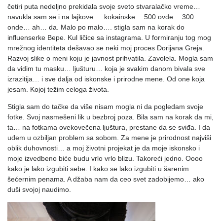
četiri puta nedeljno prekidala svoje sveto stvaralačko vreme…
navukla sam se i na lajkove…. kokainske… 500 ovde… 300
onde… ah… da. Malo po malo…. stigla sam na korak do
influenserke Bepe. Kul ličice sa instagrama. U formiranju tog mog
mrežnog identiteta dešavao se neki moj proces Dorijana Greja.
Razvoj slike o meni koju je javnost prihvatila. Zavolela. Mogla sam
da vidim tu masku… ljušturu… koja je svakim danom bivala sve
izrazitija… i sve dalja od iskonske i prirodne mene. Od one koja
jesam. Kojoj težim celoga života.
Stigla sam do tačke da više nisam mogla ni da pogledam svoje
fotke. Svoj nasmešeni lik u bezbroj poza. Bila sam na korak da mi,
ta… na fotkama ovekovečena ljuštura, prestane da se sviđa. I da
uđem u ozbiljan problem sa sobom. Za mene je prirodnost najviši
oblik duhovnosti… a moj životni projekat je da moje iskonsko i
moje izvedbeno biće budu vrlo vrlo blizu. Takoreći jedno. Oooo
kako je lako izgubiti sebe. I kako se lako izgubiti u šarenim
šećernim penama. A džaba nam da ceo svet zadobijemo… ako
duši svojoj naudimo.