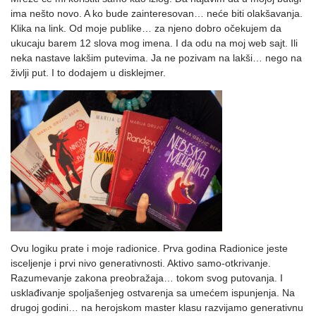
ima nešto novo. A ko bude zainteresovan… neće biti olakšavanja.
Klika na link. Od moje publike… za njeno dobro očekujem da
ukucaju barem 12 slova mog imena. I da odu na moj web sajt. Ili
neka nastave lakšim putevima. Ja ne pozivam na lakši… nego na
življi put. I to dodajem u disklejmer.
Ovu logiku prate i moje radionice. Prva godina Radionice jeste
isceljenje i prvi nivo generativnosti. Aktivo samo-otkrivanje.
Razumevanje zakona preobražaja… tokom svog putovanja. I
usklađivanje spoljašenjeg ostvarenja sa umećem ispunjenja. Na
drugoj godini… na herojskom master klasu razvijamo generativnu