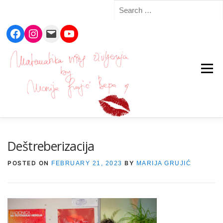
Search
for:
Facebook
Instagram
Mail
YouTube
Skip
to
Menu
content
Deštreberizacija
POSTED ON
BY
FEBRUARY 21, 2023
MARIJA GRUJIĆ