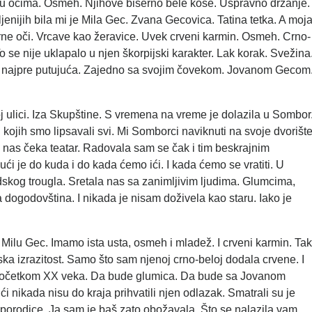
r u očima. Osmeh. Njihove biserno bele kose. Uspravno držanje.
enijih bila mi je Mila Gec. Zvana Gecovica. Tatina tetka. A moj
rne oči. Vrcave kao žeravice. Uvek crveni karmin. Osmeh. Crno-
 To se nije uklapalo u njen škorpijski karakter. Lak korak. Svežina
 to najpre putujuća. Zajedno sa svojim čovekom. Jovanom Gecom
 ulici. Iza Skupštine. S vremena na vreme je dolazila u Sombor
kojih smo lipsavali svi. Mi Somborci naviknuti na svoje dvorište
a nas čeka teatar. Radovala sam se čak i tim beskrajnim
ći je do kuda i do kada ćemo ići. I kada ćemo se vratiti. U
kog trougla. Sretala nas sa zanimljivim ljudima. Glumcima,
 dogodovština. I nikada je nisam doživela kao staru. Iako je
Milu Gec. Imamo ista usta, osmeh i mladež. I crveni karmin. Ta
lska izrazitost. Samo što sam njenoj crno-beloj dodala crvene. I
e. Početkom XX veka. Da bude glumica. Da bude sa Jovanom
ći nikada nisu do kraja prihvatili njen odlazak. Smatrali su je
a porodice. Ja sam je baš zato obožavala. Što se nalazila vam