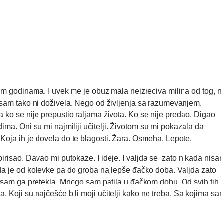
oznim godinama. I uvek me je obuzimala neizreciva milina od tog, 
sam tako ni doživela. Nego od življenja sa razumevanjem.
ko se nije prepustio raljama života. Ko se nije predao. Digao
ma. Oni su mi najmiliji učitelji. Životom su mi pokazala da
oja ih je dovela do te blagosti. Žara. Osmeha. Lepote.
pirisao. Davao mi putokaze. I ideje. I valjda se zato nikada nis
da je od kolevke pa do groba najlepše đačko doba. Valjda zato
va sam ga pretekla. Mnogo sam patila u đačkom dobu. Od svih tih
ja. Koji su najčešće bili moji učitelji kako ne treba. Sa kojima s