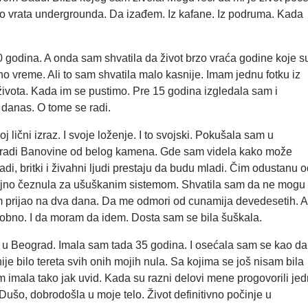
rio vrata undergrounda. Da izađem. Iz kafane. Iz podruma. Kada
10 godina. A onda sam shvatila da život brzo vraća godine koje s
jeno vreme. Ali to sam shvatila malo kasnije. Imam jednu fotku iz
života. Kada im se pustimo. Pre 15 godina izgledala sam i
danas. O tome se radi.
 lični izraz. I svoje loženje. I to svojski. Pokušala sam u
 zgradi Banovine od belog kamena. Gde sam videla kako može
di, britki i živahni ljudi prestaju da budu mladi. Čim odustanu 
ajno čeznula za ušuškanim sistemom. Shvatila sam da ne mogu
em prijao na dva dana. Da me odmori od cunamija devedesetih. A
kobno. I da moram da idem. Dosta sam se bila šuškala.
e u Beograd. Imala sam tada 35 godina. I osećala sam se kao da
e bilo tereta svih onih mojih nula. Sa kojima se još nisam bila
m imala tako jak uvid. Kada su razni delovi mene progovorili jed
šo, dobrodošla u moje telo. Život definitivno počinje u