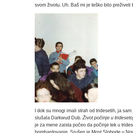
svom životu. Uh. Baš mi je teško bilo preživeti
I dok su mnogi imali strah od tridesetih, ja s
slušala Darkwud Dub.
Život počinje u trideseto
je za mene zaista počeo da počinje tek u trid
bombardovanje. Srušen je Most Slobode u Novo