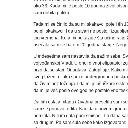
oko 33. Kada mi je posle 10 godina život otvo
sam dobila priliku.
Tada mi se činilo da su mi skakavci pojeli tih 
pojeli skakavci. I da u stvari ne postoji izgubl
tog vremena. Koja mi pokazuje šta učine ralje 
osećala sam se barem 20 godina starije. Nego 
U tridesetima sam nastavila da tražim sebe. Svoj
vojvođanskoj Vladi. U onoj divnoj elipsastoj
brzo da se stari. Oguglava. Zatupljuje. Kako mla
svog loženja. Iako sam u undergroundu beskr
da živim bez loženja. I da mi je ušuškani sist
da mi je već posle dve godine postalo vrlo tes
Da bih ostala mlada i živahna preselila sam s
sam se ponovo rodila. Kao da u novom gradu nij
pomirila. Niti im dala puni smisao. Tih dana sa
sa drugim. Pa sam čula sebe kako izgovaram: Du