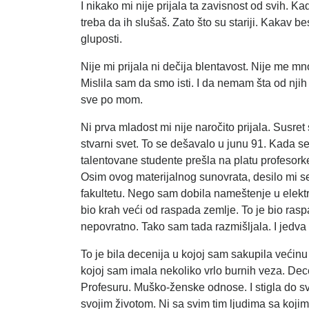
I nikako mi nije prijala ta zavisnost od svih. Ka
treba da ih slušaš. Zato što su stariji. Kakav b
gluposti.
Nije mi prijala ni dečija blentavost. Nije me m
Mislila sam da smo isti. I da nemam šta od nji
sve po mom.
Ni prva mladost mi nije naročito prijala. Susret
stvarni svet. To se dešavalo u junu 91. Kada s
talentovane studente prešla na platu profesor
Osim ovog materijalnog sunovrata, desilo mi se
fakultetu. Nego sam dobila nameštenje u elektr
bio krah veći od raspada zemlje. To je bio ras
nepovratno. Tako sam tada razmišljala. I jedv
To je bila decenija u kojoj sam sakupila većin
kojoj sam imala nekoliko vrlo burnih veza. De
Profesuru. Muško-ženske odnose. I stigla do sv
svojim životom. Ni sa svim tim ljudima sa kojim