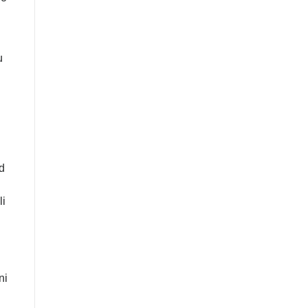
u
od
li
ni