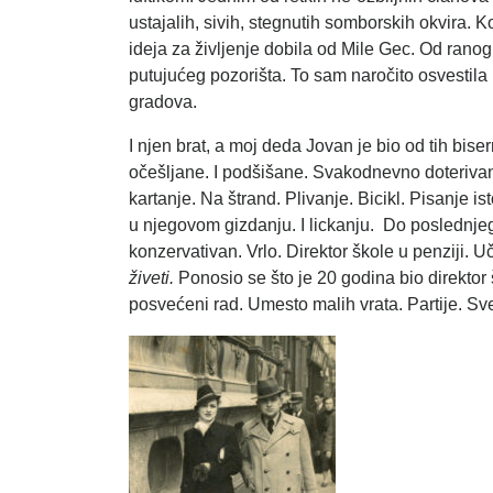
ustajalih, sivih, stegnutih somborskih okvira.
ideja za življenje dobila od Mile Gec. Od ran
putujućeg pozorišta. To sam naročito osvesti
gradova.
I njen brat, a moj deda Jovan je bio od tih bise
očešljane. I podšišane. Svakodnevno doteriva
kartanje. Na štrand. Plivanje. Bicikl. Pisanje 
u njegovom gizdanju. I lickanju. Do poslednjeg
konzervativan. Vrlo. Direktor škole u penziji. U
živeti.
Ponosio se što je 20 godina bio direktor š
posvećeni rad. Umesto malih vrata. Partije. S