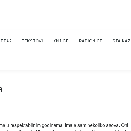
BEPA?
TEKSTOVI
KNJIGE
RADIONICE
ŠTA KAŽ
a
ima u respektabilnim godinama. Imala sam nekoliko asova. Oni