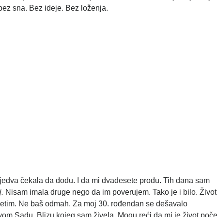
 bez sna. Bez ideje. Bez loženja.
am jedva čekala da dođu. I da mi dvadesete prođu. Tih dana sam
j.
Nisam imala druge nego da im poverujem. Tako je i bilo. Život
esetim. Ne baš odmah. Za moj 30. rođendan se dešavalo
m Sadu. Blizu kojeg sam živela. Mogu reći da mi je život poč