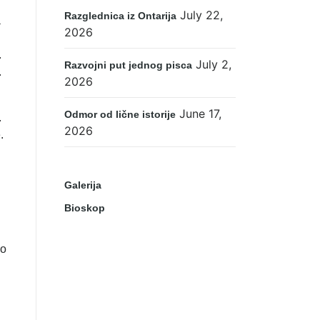
July 22,
Razglednica iz Ontarija
a
2026
.
July 2,
Razvojni put jednog pisca
.
2026
June 17,
Odmor od lične istorije
.
2026
.
Galerija
Bioskop
ko