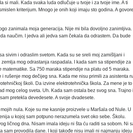
da si mali. Kada svaka luda odlučuje u tvoje i za tvoje ime. A ti
esmislen kriterijum. Mnogo je onih koji imaju sto godina. A govor
nogo zanimala moja generacija. Nije mi bila dovoljno zanimljiva.
h da naučim. I jedva ali jedva sam čekala da odrastem. Da bude
 sa sivim i odraslim svetom. Kada su se sreli moj zamišljani i
e zemlja mog odrastanja raspadala. I kada sam sa stipendije za
ke matematike. Sa 750 maraka stipendije na platu od 5 maraka.
 i rušenje mog dečijeg sna. Kada me nisu primili za asistenta n
otehničkoj školi. Da izvine elektrotehnička škola. Za mene je to
pad mog celog sveta. Uh. Kada sam ostala bez svog sna. Trajno 
a sam pretekla devedesete. A svoje dvadesete.
u mojih nula. Koje su me kasnije proizvele u Maršala od Nule. U
cenija u kojoj sam potpuno nerazumela svet oko sebe. Školu.
og ličnog dna. Nisam imala ideju ni šta ću raditi sa sobom. Ni s
a sam provodila dane. I koji takođe nisu imali ni najmanju ideju