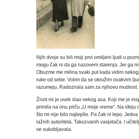
Njih dvoje su bili moji prvi omiljeni ljudi u p
mogu čak ni da ga nazovem starenja. Jer ga ni
Obuzme me milina svaki put kada vidim nekoga 
ruke od sebe. Volim da se okružim ovakvim ljudi
razumeju. Radoznala sam za njihovu mudrost. K
Život mi je uvek slao nekog asa. Koji me je ins
primila na onu priču „U moje vreme“. Na ideju 
što mi nije bilo najlepše. Pa čak ni lepo. Jed
lažnih autoriteta. Takozvanih vaspitača. I učitel
se sukobljavala.