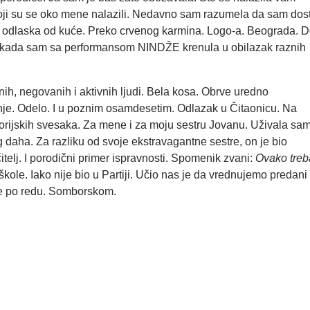
 Koji su se oko mene nalazili. Nedavno sam razumela da sam dos
og odlaska od kuće. Preko crvenog karmina. Logo-a. Beograda. 
la kada sam sa performansom NINDŽE krenula u obilazak raznih
rnih, negovanih i aktivnih ljudi. Bela kosa. Obrve uredno
nje. Odelo. I u poznim osamdesetim. Odlazak u Čitaonicu. Na
istorijskih svesaka. Za mene i za moju sestru Jovanu. Uživala sa
 daha. Za razliku od svoje ekstravagantne sestre, on je bio
čitelj. I porodični primer ispravnosti. Spomenik zvani:
Ovako treb
kole. Iako nije bio u Partiji. Učio nas je da vrednujemo predani 
ve po redu. Somborskom.