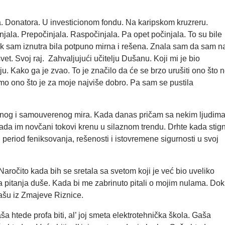
 Donatora. U investicionom fondu. Na karipskom kruzreru.
injala. Prepočinjala. Raspočinjala. Pa opet počinjala. To su bile
Dok sam iznutra bila potpuno mirna i rešena. Znala sam da sam n
et. Svoj raj. Zahvaljujući učitelju Dušanu. Koji mi je bio
 Kako ga je zvao. To je značilo da će se brzo urušiti ono što 
amo ono što je za moje najviše dobro. Pa sam se pustila
.
urnog i samouverenog mira. Kada danas pričam sa nekim ljudima
ada im novčani tokovi krenu u silaznom trendu. Drhte kada stig
j period feniksovanja, rešenosti i istovremene sigurnosti u svoj
ročito kada bih se sretala sa svetom koji je već bio uveliko
a pitanja duše. Kada bi me zabrinuto pitali o mojim nulama. Dok
Gašu iz Zmajeve Riznice.
a htede profa biti, al’ joj smeta elektrotehnička škola. Gaša