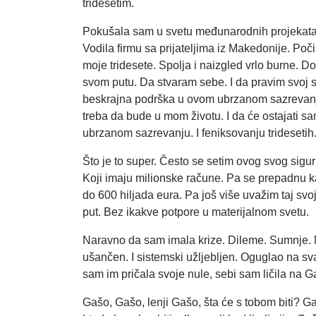
tridesetim.
Pokušala sam u svetu međunarodnih projekata.
Vodila firmu sa prijateljima iz Makedonije. Poč
moje tridesete. Spolja i naizgled vrlo burne. 
svom putu. Da stvaram sebe. I da pravim svoj sv
beskrajna podrška u ovom ubrzanom sazrevanju.
treba da bude u mom životu. I da će ostajati s
ubrzanom sazrevanju. I feniksovanju tridesetih
Što je to super. Često se setim ovog svog sig
Koji imaju milionske račune. Pa se prepadnu k
do 600 hiljada eura. Pa još više uvažim taj svo
put. Bez ikakve potpore u materijalnom svetu.
Naravno da sam imala krize. Dileme. Sumnje. Na
ušančen. I sistemski užljebljen. Oguglao na sv
sam im pričala svoje nule, sebi sam ličila na 
Gašo, Gašo, lenji Gašo, šta će s tobom biti? Gaš