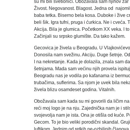
su mi bili svetionici. Obožavala sam njihov ža
Živost. Negovanost. Blagost. Jedna od najomilj
baba tetka. Biserno bela kosa. Duboke i žive c
beli šik. Igra tufni, pruga i ćurkica. Ne i cveća.
Akcija. Bila je glumica. Početkom XX veka. I
Začinjali su srpsko glumište. Da tako kažem.
Gecovica je živela u Beogradu. U Vlajkovićevoj
Donosila nam svežinu. Akciju. Duge šetnje. Od 
I na nekretanje. Kada je dolazila, znala sam d
šetnjama. Mada sam većinu njih provela ispituju
Beogradu nas je vodila po kafanama iz bermuds
trubačima, suflerima. Sa njom je uvek bila neka
živela blizu osamdeset godina. Vitalnih.
Obožavala sam kada su mi govorili da ličim na 
reći moj logo je na nju. Zajednička nam je i sti
svojevolja nam je ista. Ona je otišla od kuć
Gecom. To je bio veliki porodični skandal. Gruji
luftikom. Jednim od retkih ne-ozbiljnih članov