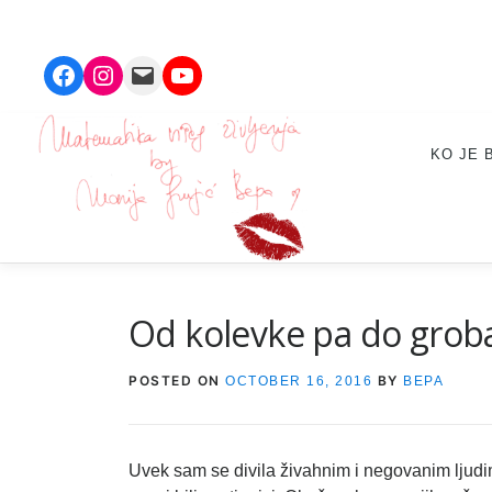
Facebook
Instagram
Mail
YouTube
Skip
to
KO JE 
content
Od kolevke pa do grob
POSTED ON
BY
OCTOBER 16, 2016
BEPA
Uvek sam se divila živahnim i negovanim ljud