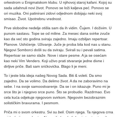
orkestrom u Enigmatskom klubu. U njihovoj staroj kafani. Kojoj su
sada udahnuli novi život. Ponovo se loži kaljeva peć. Ponovo se
ori muzika. Oni patinirani zidovi odjednom dobijaju neki svoj
smisao. Život. Upotrebnu vrednost.
Prve slobodne nedelje otišla sam da ih vidim. Čujem. I doživim. U
punom sastavu. Tope se od miline. Za mesec dana svirke zvuče
kao da već sto godina sviraju zajedno. Imaju ozbiljan repertoar.
Planove. Ushićenje. Uživanje. Juče je proba bila kod nas u stanu.
Njegovi Somborci došli su da sviraju. Svirali su i pevali satima.
Repertoar se samo slaže. Nove i stare pesme. A ja se osećam
kao neki Vim Venders. Koji uživo prati stvaranje jedne divne i
dirljive priče. Baš sam srićkovićka. Blago li je meni.
To i jeste bila ideja našeg Novog Sada. Biti & voleti. Da smo
zajedno. Da se volimo. Da delimo život. A da ne zaboravimo na
sebe. I na svoje samoostvarenje. Da se i on iskazuje. Puno mi je
srce što je i njegovo srce puno. Što se probudio. Razdrmao. Evo
cela kuća odjekuje njegovom svirkom. Njegovim bezobraznim
solističkim bravurama. I pesmom.
Priča mi o svom orkestru. Svi su
beli
. Osim njega. Ta njegova crna