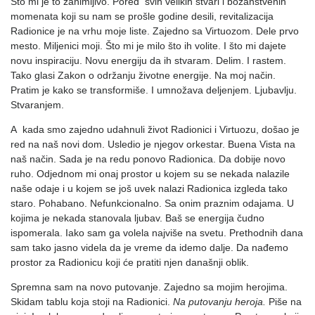
Što mi je to zanimljivo. Pored svih velikih stvari i božanstvenih
momenata koji su nam se prošle godine desili, revitalizacija
Radionice je na vrhu moje liste. Zajedno sa Virtuozom. Dele prvo
mesto. Miljenici moji. Što mi je milo što ih volite. I što mi dajete
novu inspiraciju. Novu energiju da ih stvaram. Delim. I rastem.
Tako glasi Zakon o održanju životne energije. Na moj način.
Pratim je kako se transformiše. I umnožava deljenjem. Ljubavlju.
Stvaranjem.
A kada smo zajedno udahnuli život Radionici i Virtuozu, došao je
red na naš novi dom. Usledio je njegov orkestar. Buena Vista na
naš način. Sada je na redu ponovo Radionica. Da dobije novo
ruho. Odjednom mi onaj prostor u kojem su se nekada nalazile
naše odaje i u kojem se još uvek nalazi Radionica izgleda tako
staro. Pohabano. Nefunkcionalno. Sa onim praznim odajama. U
kojima je nekada stanovala ljubav. Baš se energija čudno
ispomerala. Iako sam ga volela najviše na svetu. Prethodnih dana
sam tako jasno videla da je vreme da idemo dalje. Da nađemo
prostor za Radionicu koji će pratiti njen današnji oblik.
Spremna sam na novo putovanje. Zajedno sa mojim herojima.
Skidam tablu koja stoji na Radionici.
Na putovanju heroja.
Piše na