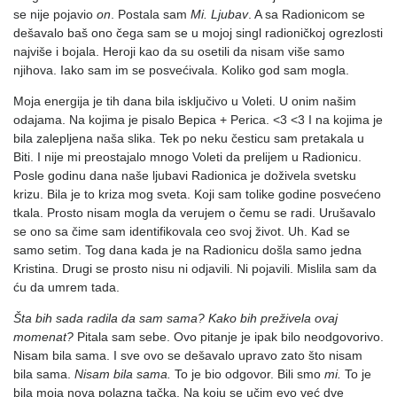
se nije pojavio
on
. Postala sam
Mi. Ljubav
. A sa Radionicom se
dešavalo baš ono čega sam se u mojoj singl radioničkoj ogrezlosti
najviše i bojala. Heroji kao da su osetili da nisam više samo
njihova. Iako sam im se posvećivala. Koliko god sam mogla.
Moja energija je tih dana bila isključivo u Voleti. U onim našim
odajama. Na kojima je pisalo Bepica + Perica. <3 <3 I na kojima je
bila zalepljena naša slika. Tek po neku česticu sam pretakala u
Biti. I nije mi preostajalo mnogo Voleti da prelijem u Radionicu.
Posle godinu dana naše ljubavi Radionica je doživela svetsku
krizu. Bila je to kriza mog sveta. Koji sam tolike godine posvećeno
tkala. Prosto nisam mogla da verujem o čemu se radi. Urušavalo
se ono sa čime sam identifikovala ceo svoj život. Uh. Kad se
samo setim. Tog dana kada je na Radionicu došla samo jedna
Kristina. Drugi se prosto nisu ni odjavili. Ni pojavili. Mislila sam da
ću da umrem tada.
Šta bih sada radila da sam sama? Kako bih preživela ovaj
momenat?
Pitala sam sebe. Ovo pitanje je ipak bilo neodgovorivo.
Nisam bila sama. I sve ovo se dešavalo upravo zato što nisam
bila sama.
Nisam bila sama.
To je bio odgovor. Bili smo
mi.
To je
bila moja nova polazna tačka. Na koju se učim evo već dve