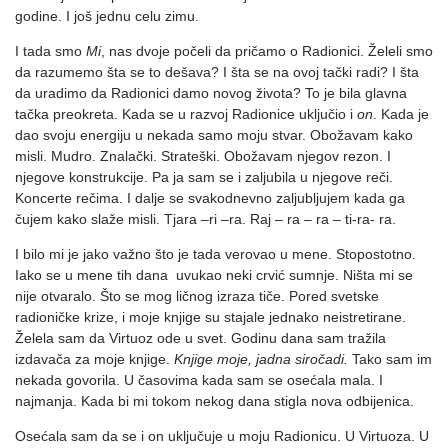
godine. I još jednu celu zimu.
I tada smo
Mi
, nas dvoje počeli da pričamo o Radionici. Želeli smo
da razumemo šta se to dešava? I šta se na ovoj tački radi? I šta
da uradimo da Radionici damo novog života? To je bila glavna
tačka preokreta. Kada se u razvoj Radionice uključio i
on
. Kada je
dao svoju energiju u nekada samo moju stvar. Obožavam kako
misli. Mudro. Znalački. Strateški. Obožavam njegov rezon. I
njegove konstrukcije. Pa ja sam se i zaljubila u njegove reči.
Koncerte rečima. I dalje se svakodnevno zaljubljujem kada ga
čujem kako slaže misli. Tjara –ri –ra. Raj – ra – ra – ti-ra- ra.
I bilo mi je jako važno što je tada verovao u mene. Stopostotno.
Iako se u mene tih dana uvukao neki crvić sumnje. Ništa mi se
nije otvaralo. Što se mog ličnog izraza tiče. Pored svetske
radioničke krize, i moje knjige su stajale jednako neistretirane.
Želela sam da Virtuoz ode u svet. Godinu dana sam tražila
izdavača za moje knjige.
Knjige moje, jadna siročadi.
Tako sam im
nekada govorila. U časovima kada sam se osećala mala. I
najmanja. Kada bi mi tokom nekog dana stigla nova odbijenica.
Osećala sam da se i on uključuje u moju Radionicu. U Virtuoza. U