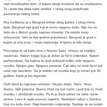
naš novodsadski dom. U kojem oboje možemo da se izražavamo.
To i jeste bila ideja naše selidbe. I celog ovog poduhvata
pomeranja našeg sveta.
Moj muškarac je u Beograd došao zbog ljubavi. I zbog mene.
Ipak, Beograd nije grad koji je tvorio njegovu dušu. Nije mu se
dalo da u Belom gradu napravi orkestar. Da iskaže svoju
virtuoznost. Iako je dve godine pokušavao. Beograd je grad u
kojem je moj izraz. I moja inspiracija. A njemu je bila trpnja.
Procvetao je od kako smo u Novom Sadu. Virtuoz se ozbiljno
razdrmao. Nakon knjige koju je dobio za 60-ti rođendan. Nakon
performansa. Na kojima su ljudi pokazali koliko vole njegovu
muziku. Njegov glas. Njegovo pevanje. Čak iako on misli da to još
uvek nije savršeno. Da je daleko od muzike koju je svirao pre 30
godina. Kada je bio legenda.
Ovih dana je napravio orkestar. Okupio ekipu. Staru. Novu.
Raznu. Njih petorica.
Buena Vista
na naš način. Ljudi koji su živeli
muziku. I obožavali muziku. Pa ih je život odveo na neke razne
strane. I evo ih sada ponovo zajedno. Nedeljom odlazi u Sombor.
Koji mu dušu tvori. Daje boemsku inspiraciju. Sastaje se sa svojim