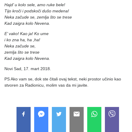
Hajd’ u kolo sele, amo ruke bele!
Tijo kroči i podskoči dušo medena!
Neka začude se, zemlja što se trese
Kad zaigra kolo Nevena.
E’ vako! Kao ja! Ko ume
i ko zna ha, ha ,ha!
Neka začude se,
zemlja što se trese
Kad zaigra kolo Nevena
.
Novi Sad, 17. mart 2018.
PS Ako vam se, dok ste čitali ovaj tekst, neki prostor učinio kao
stvoren za Radionicu, molim vas da mi javite.