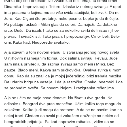
svirka boji ceo orkestar. Ne zvuče kao beli. Imaju tu strast crnih.
Dinamiku. Improvizaciju. Trilere. Izlaske iz notnog sviranja. A opet
ima pesama u kojima mu se više sviđa studijski, beli zvuk. Da ne
žure. Kao Cigani što pretutnje neke pesme. Lepše je da ih ćejfe.
Pa puštaju raskošni Mišin glas da se ori. Da naježi. Da dotakne
srce. Dušu. Da isceli. I tako se za nekoliko svirki definisao njihov
pravac. I svirački stil. Tako jasan. I prepoznatljiv. Crno- beli. Belo-
crni. Kako kad. Neuporediv svakako.
A ja uživam u tom novom elanu. U stvaranju jednog novog sveta.
U njihovim nasmejanim licima. Dok satima sviraju. Pevaju. Juče
sam imala privilegiju da satima sviraju samo meni i Milici. Bez
pauze. Blago meni. Kakva sam srićkovićka. Ovakva svirka u mom
domu. Kao da su znali da je mojoj jučerašnjoj brizi trebala muzika.
Da udarim brigu na veselje. I da je rastočim. Onako, boemski. I da
se probudim sveža. Sa novom idejom. I razigranim rešenjima.
A ja se učim na moje nove ritmove. Na život u dva grada. Na
odlaske u Beograd dva puta mesečno. Učim koliko toga mogu da
zakažem. Koliko ljudi mogu da sretnem. A da se ne osetim kao na
nekoj traci. Gledam da svaki put zakažem druženje sa nekim od
beogradskih prijatelja. Pa kad napravim računicu, vidim da se