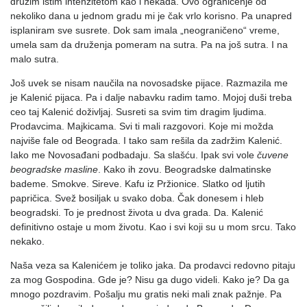
družim istim intenzitetom kao i nekada. Ovo ograničenje od
nekoliko dana u jednom gradu mi je čak vrlo korisno. Pa unapred
isplaniram sve susrete. Dok sam imala „neograničeno“ vreme,
umela sam da druženja pomeram na sutra. Pa na još sutra. I na
malo sutra.
Još uvek se nisam naučila na novosadske pijace. Razmazila me
je Kalenić pijaca. Pa i dalje nabavku radim tamo. Mojoj duši treba
ceo taj Kalenić doživljaj. Susreti sa svim tim dragim ljudima.
Prodavcima. Majkicama. Svi ti mali razgovori. Koje mi možda
najviše fale od Beograda. I tako sam rešila da zadržim Kalenić.
Iako me Novosađani podbadaju. Sa slašću. Ipak svi vole
čuvene
beogradske masline
. Kako ih zovu. Beogradske dalmatinske
bademe. Smokve. Sireve. Kafu iz Pržionice. Slatko od ljutih
papričica. Svež bosiljak u svako doba. Čak donesem i hleb
beogradski. To je prednost života u dva grada. Da. Kalenić
definitivno ostaje u mom životu. Kao i svi koji su u mom srcu. Tako
nekako.
Naša veza sa Kalenićem je toliko jaka. Da prodavci redovno pitaju
za mog Gospodina. Gde je? Nisu ga dugo videli. Kako je? Da ga
mnogo pozdravim. Pošalju mu gratis neki mali znak pažnje. Pa