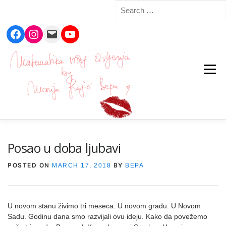
Search
for:
Facebook
Instagram
Mail
YouTube
Skip
to
Menu
content
Posao u doba ljubavi
POSTED ON
BY
MARCH 17, 2018
BEPA
U novom stanu živimo tri meseca. U novom gradu. U Novom
Sadu. Godinu dana smo razvijali ovu ideju. Kako da povežemo