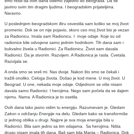
smo rešili da ovih dana odemo zajedno do Beograda. Da se
javimo svim tim dragim ljudima. I beogradskim prijateljima.
Naravno.
U poslednjem beogradskom điru osvestila sam koliko se moj život
promenio. Dok se on nije pojavio, skoro ceo moj život bio je vezan
za Radionicu. Imala sam Radionicu. I moje odaje. Koje su od
radionice bile odvojene samo jednim hodnikom. Tih dana sam i
bukvalno živela u Radionici. Za Radionicu. Život sam davala
Radionici. Da je stvorim. Razvijem. A Radionica je rasla. Cvetala.
Razvijala se.
A onda smo se sreli mi. Nas dvoje. Nakon što smo se čekali i
tražili onoliko. Celoga života. Došao je kod mene. U moj život. U
Beograd. U one, nekada moje odaje. Odjednom se više nisam
davala samo Radionici. I herojima. Nego sam počela da se dajem
njemu. Nama. A Radionica je to osetila.
Ovih dana tako jasno vidim tu energiju. Razumevam je. Gledam
Z
akon o održanju Energije
na delu. Gledam kako se transformiše
iz jednog oblika u drugi. Najpre je sva moja energija bila u
Radionici. Bila sam jedno sa tim odajama. Sa herojima. Ništa
drugo nisam imala tih dana. Baš sam bila Marija – Radionica. Dok