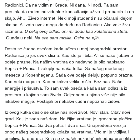
Radionici. Da ne vidim ni Grada. Ni dana. Ni noći. Pa sam
prestala da radim individualne konsultacije uživo. I prebacila ih na
skajp. Ah… Živeo internet. Neki moji studenti nisu očarani idejom
skajpa. Ali zato uvek mogu da dođu na Radionicu. Ako vole živu
razmenu.
U celoj ovoj odluci oni mi dođu kao kolateralna šteta.
Gunđaju neki.
Na sve sam mislila. Osim na njih.
Dosta se čudno osećam kada uđem u moj beogradski prostor.
Radionica je još uvek slična. Kao što je i bila. Ali su naše ljubavne
odaje prazne. Na našim vratima do nedavno je bilo napisano
Bepica + Perica. I zalepljena naša fotka. Sa našeg medenog
meseca u Kopenhagenu. Sada ove odaje deluju potpuno prazne.
Kao neki magacin. Kao nekakvo veliko ništa. Bez nas. Naše
energije i prisustva. To sam uvek osećala kada sam odlazila iz
prostora u kojima sam živela. Odjednom u njima više nije bilo
nikakve magije. Postajali bi nekakvi čudni nepoznati zidovi.
Iz ovog kutka desio se čitav naš novi život. Novi stan. Čitav novi
grad. Koji je sada naš dom. Na čijim vratima je gravirana pločica
Bepica + Perica. Sa dva petla. I dva srca. Unapređena verzija
onog našeg beogradskog kolaža na vratima. Vrlo mi je vidljiva i
opipljiva ta energija. Koja se iz naših nekadašnjih odaja preselila u