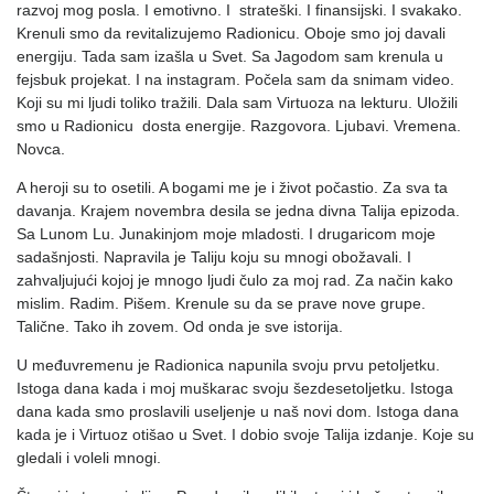
razvoj mog posla. I emotivno. I strateški. I finansijski. I svakako.
Krenuli smo da revitalizujemo Radionicu. Oboje smo joj davali
energiju. Tada sam izašla u Svet. Sa Jagodom sam krenula u
fejsbuk projekat. I na instagram. Počela sam da snimam video.
Koji su mi ljudi toliko tražili. Dala sam Virtuoza na lekturu. Uložili
smo u Radionicu dosta energije. Razgovora. Ljubavi. Vremena.
Novca.
A heroji su to osetili. A bogami me je i život počastio. Za sva ta
davanja. Krajem novembra desila se jedna divna Talija epizoda.
Sa Lunom Lu. Junakinjom moje mladosti. I drugaricom moje
sadašnjosti. Napravila je Taliju koju su mnogi obožavali. I
zahvaljujući kojoj je mnogo ljudi čulo za moj rad. Za način kako
mislim. Radim. Pišem. Krenule su da se prave nove grupe.
Talične. Tako ih zovem. Od onda je sve istorija.
U međuvremenu je Radionica napunila svoju prvu petoljetku.
Istoga dana kada i moj muškarac svoju šezdesetoljetku. Istoga
dana kada smo proslavili useljenje u naš novi dom. Istoga dana
kada je i Virtuoz otišao u Svet. I dobio svoje Talija izdanje. Koje su
gledali i voleli mnogi.