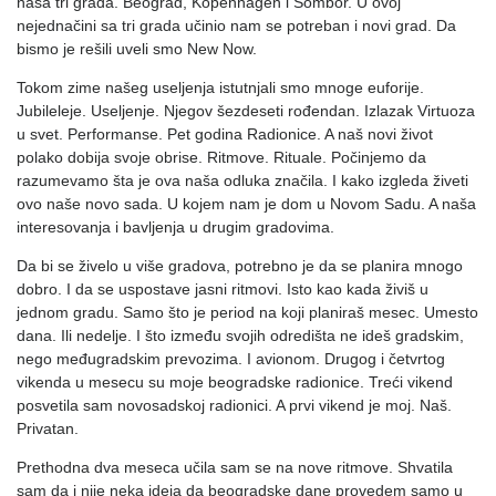
naša tri grada. Beograd, Kopenhagen i Sombor. U ovoj
nejednačini sa tri grada učinio nam se potreban i novi grad. Da
bismo je rešili uveli smo New Now.
Tokom zime našeg useljenja istutnjali smo mnoge euforije.
Jubileleje. Useljenje. Njegov šezdeseti rođendan. Izlazak Virtuoza
u svet. Performanse. Pet godina Radionice. A naš novi život
polako dobija svoje obrise. Ritmove. Rituale. Počinjemo da
razumevamo šta je ova naša odluka značila. I kako izgleda živeti
ovo naše novo sada. U kojem nam je dom u Novom Sadu. A naša
interesovanja i bavljenja u drugim gradovima.
Da bi se živelo u više gradova, potrebno je da se planira mnogo
dobro. I da se uspostave jasni ritmovi. Isto kao kada živiš u
jednom gradu. Samo što je period na koji planiraš mesec. Umesto
dana. Ili nedelje. I što između svojih odredišta ne ideš gradskim,
nego međugradskim prevozima. I avionom. Drugog i četvrtog
vikenda u mesecu su moje beogradske radionice. Treći vikend
posvetila sam novosadskoj radionici. A prvi vikend je moj. Naš.
Privatan.
Prethodna dva meseca učila sam se na nove ritmove. Shvatila
sam da i nije neka ideja da beogradske dane provedem samo u