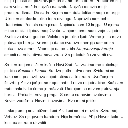
njoj. I polako se pozdravljam sa starim prostorom. Prostorom koji
sam volela možda najviše na svetu. Najviše od svih mojih
prostora. Ikada. Do sada. Kojem sam dala toliko mnogo energije.
U kojem se desilo toliko toga divnoga. Napravila sam sebe.
Radionicu. Postala sam pisac. Napisala sam 10 knjiga. U njemu
mi se desila i ljubav mog života. U njemu smo nas dvoje zajedno
živeli dve divne godine. Volelo ga je toliko ljudi. Vreme je za novo
putovanje heroja. Vreme je da se sva ova energija usmeri na
neku novu stranu. Vreme je da se tabla
Na putovanju heroja
smesti na neka divna nova vrata. Za početak ću zatvoriti ova.
Sa tom idejom stižem kući u Novi Sad. Na vratima me dočekuje
pločica
Bepica + Perica
. Sa dva petla. I dva srca. Sviđa mi se
kako smo postavili ovu nejednačinu sa tri grada. Uvođenjem
četvrtog. A evo još jedne nepoznate. I nove nejednačine. Baš sam
radoznala kako ćemo je rešavati. Radujem se novom putovanju
heroja. Prelasku novog praga. Susretu sa novim svetovima.
Novim vodičima. Novim izazovima. Evo meni prilike!
I tako punog srca stižem kući. A u kući se ori muzika. Svira moj
Virtuoz. Sa njegovom bandom. Nije koračnica. Al’ je Neven kolo. U
koje ću se rado uhvatiti.